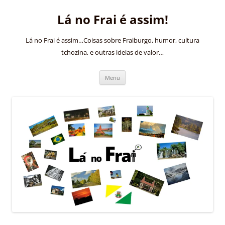
Pular
para
Lá no Frai é assim!
o
conteúdo
Lá no Frai é assim…Coisas sobre Fraiburgo, humor, cultura
tchozina, e outras ideias de valor…
Menu