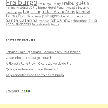
Fraiburgo
Fraiburguês
frio
Fraiburgo History
História de Fraiburgo
Hotel Renar
inverno
história
inovação
Lago
Lago das Araucárias
lanofrai
Joni Hoppen
Lá no Frai
paisagem
Natal
quenorris
neve
Pinheiros
Santa Catarina
tchozinho
Tchô
tchozinhos
tchozina
Tchô Quenorris
Terra da maçã
árvore
POSTAGENS RECENTES
Servus!!! Fraiburgo Brasil / Memmingen Deutschland
Castelinho de Fraiburgo – Brasil
A Floresta René Frey – O coração verde do Frai
Quão grande eram nossas florestas?
As preciosidades do Centro de Fraiburgo
Fraiburguês