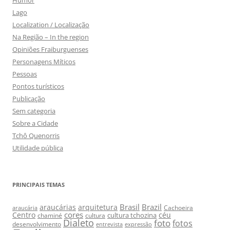
Lago
Localization / Localização
Na Região – In the region
Opiniões Fraiburguenses
Personagens Míticos
Pessoas
Pontos turísticos
Publicação
Sem categoria
Sobre a Cidade
Tchô Quenorris
Utilidade pública
PRINCIPAIS TEMAS
Brasil
Brazil
araucárias
arquitetura
Cachoeira
araucária
cores
Centro
céu
cultura tchozina
chaminé
cultura
Dialeto
foto
fotos
desenvolvimento
entrevista
expressão