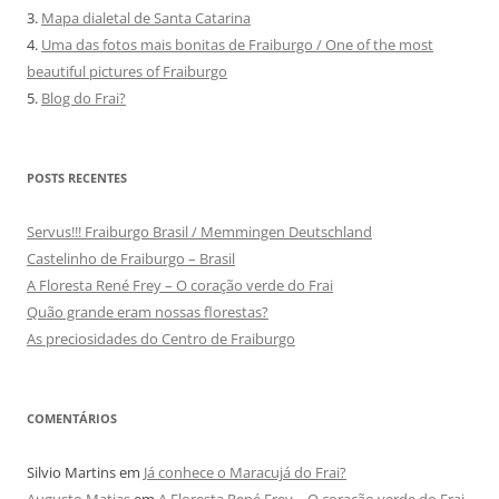
3.
Mapa dialetal de Santa Catarina
4.
Uma das fotos mais bonitas de Fraiburgo / One of the most
beautiful pictures of Fraiburgo
5.
Blog do Frai?
POSTS RECENTES
Servus!!! Fraiburgo Brasil / Memmingen Deutschland
Castelinho de Fraiburgo – Brasil
A Floresta René Frey – O coração verde do Frai
Quão grande eram nossas florestas?
As preciosidades do Centro de Fraiburgo
COMENTÁRIOS
Silvio Martins
em
Já conhece o Maracujá do Frai?
Augusto Matias
em
A Floresta René Frey – O coração verde do Frai