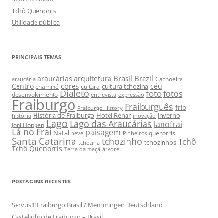
Tchô Quenorris
Utilidade pública
PRINCIPAIS TEMAS
Brasil
Brazil
araucárias
arquitetura
Cachoeira
araucária
cores
Centro
céu
cultura tchozina
chaminé
cultura
Dialeto
foto
fotos
desenvolvimento
entrevista
expressão
Fraiburgo
Fraiburguês
frio
Fraiburgo History
História de Fraiburgo
Hotel Renar
inverno
história
inovação
Lago
Lago das Araucárias
lanofrai
Joni Hoppen
Lá no Frai
paisagem
Natal
quenorris
neve
Pinheiros
Santa Catarina
tchozinho
Tchô
tchozinhos
tchozina
Tchô Quenorris
Terra da maçã
árvore
POSTAGENS RECENTES
Servus!!! Fraiburgo Brasil / Memmingen Deutschland
Castelinho de Fraiburgo – Brasil