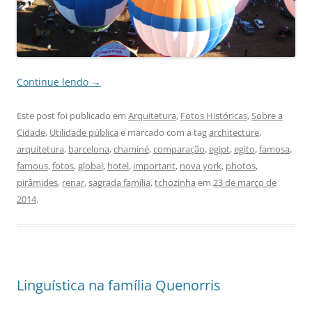
Continue lendo
→
Este post foi publicado em
Arquitetura
,
Fotos Históricas
,
Sobre a
Cidade
,
Utilidade pública
e marcado com a tag
architecture
,
arquitetura
,
barcelona
,
chaminé
,
comparação
,
egipt
,
egito
,
famosa
,
famous
,
fotos
,
global
,
hotel
,
important
,
nova york
,
photos
,
pirâmides
,
renar
,
sagrada família
,
tchozinha
em
23 de março de
2014
.
Linguística na família Quenorris