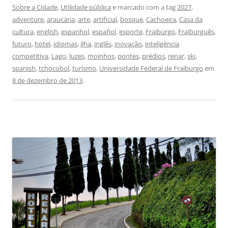
Sobre a Cidade
,
Utilidade pública
e marcado com a tag
2027
,
adventure
,
araucária
,
arte
,
artificial
,
bosque
,
Cachoeira
,
Casa da
cultura
,
english
,
espanhol
,
español
,
esporte
,
Fraiburgo
,
Fraiburguês
,
futuro
,
hotel
,
idiomas
,
ilha
,
inglês
,
inovação
,
inteligência
competitiva
,
Lago
,
luzes
,
moinhos
,
pontes
,
prédios
,
renar
,
ski
,
spanish
,
tchocobol
,
turísmo
,
Universidade Federal de Fraiburgo
em
8 de dezembro de 2013
.