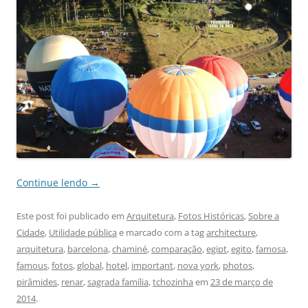
Continue lendo
→
Este post foi publicado em
Arquitetura
,
Fotos Históricas
,
Sobre a
Cidade
,
Utilidade pública
e marcado com a tag
architecture
,
arquitetura
,
barcelona
,
chaminé
,
comparação
,
egipt
,
egito
,
famosa
,
famous
,
fotos
,
global
,
hotel
,
important
,
nova york
,
photos
,
pirâmides
,
renar
,
sagrada família
,
tchozinha
em
23 de março de
2014
.