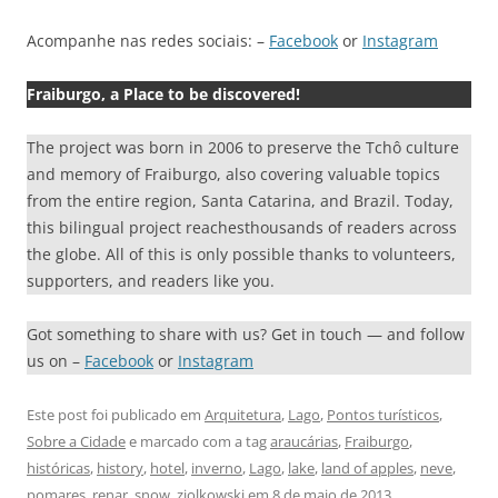
Acompanhe nas redes sociais: –
Facebook
or
Instagram
Fraiburgo, a Place to be discovered!
The project was born in 2006 to preserve the Tchô culture
and memory of Fraiburgo, also covering valuable topics
from the entire region, Santa Catarina, and Brazil. Today,
this bilingual project reachesthousands of readers across
the globe. All of this is only possible thanks to volunteers,
supporters, and readers like you.
Got something to share with us? Get in touch — and follow
us on –
Facebook
or
Instagram
Este post foi publicado em
Arquitetura
,
Lago
,
Pontos turísticos
,
Sobre a Cidade
e marcado com a tag
araucárias
,
Fraiburgo
,
históricas
,
history
,
hotel
,
inverno
,
Lago
,
lake
,
land of apples
,
neve
,
pomares
,
renar
,
snow
,
ziolkowski
em
8 de maio de 2013
.