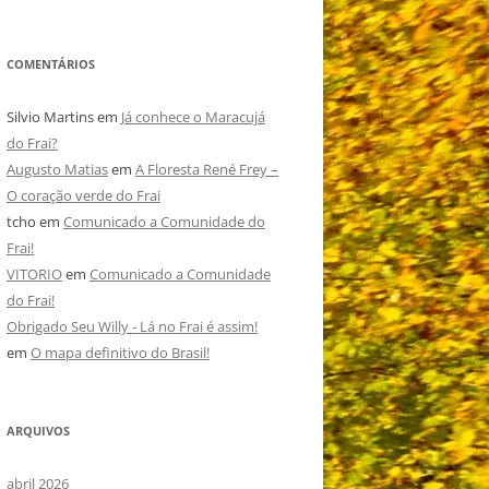
COMENTÁRIOS
Silvio Martins
em
Já conhece o Maracujá
do Frai?
Augusto Matias
em
A Floresta René Frey –
O coração verde do Frai
tcho
em
Comunicado a Comunidade do
Frai!
VITORIO
em
Comunicado a Comunidade
do Frai!
Obrigado Seu Willy - Lá no Frai é assim!
em
O mapa definitivo do Brasil!
ARQUIVOS
abril 2026