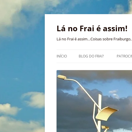
Pular
para
o
Lá no Frai é assim!
conteúdo
Lá no Frai é assim…Coisas sobre Fraiburgo, 
INÍCIO
BLOG DO FRAI?
PATROCI