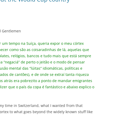
d Gentlemen
r um tempo na Suíça, queria expor o meu córtex
hecer como são as coisaradinhas de lá, aquelas que
olates, relógios, bancos e tudo mais que está sempre
ia “negaciá” de perto o jeitão e o modo de pensar
são mental das “lúitas” idiomáticas, políticas e
ados de cantões), e de onde se extraí tanta riqueza
s atrás era pobrezito a ponto de mandar emigrantes
izer que o país da copa é fantástico e abaixo explico o
my time in Switzerland, what I wanted from that
rtex to what goes beyond the widely known stuff like