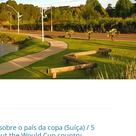
obre o país da copa (Suíça) / 5
ut the Would Cup country