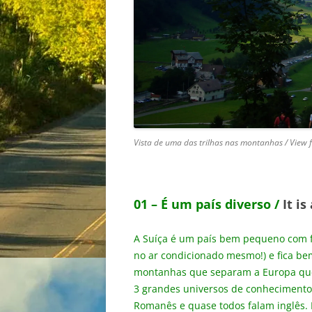
Vista de uma das trilhas nas montanhas / View
01 – É um país diverso /
It is
A Suíça é um país bem pequeno com f
no ar condicionado mesmo!) e fica be
montanhas que separam a Europa quent
3 grandes universos de conhecimento,
Romanês e quase todos falam inglês.