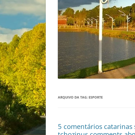
ARQUIVO DA TAG:
ESPORTE
5 comentários catarinas s
tchozinus comments abo