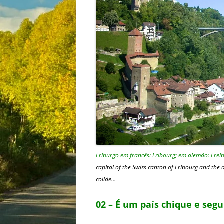
Friburgo em francês: Fribourg; em alemão: Frei
capital of the Swiss canton of Fribourg and the
colide…
02 – É um país chique e segu