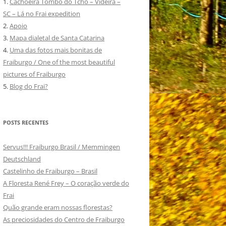
1.
Cachoeira Tombo do Tchô – Videira –
SC – Lá no Frai expedition
2.
Apoio
3.
Mapa dialetal de Santa Catarina
4.
Uma das fotos mais bonitas de
Fraiburgo / One of the most beautiful
pictures of Fraiburgo
5.
Blog do Frai?
POSTS RECENTES
Servus!!! Fraiburgo Brasil / Memmingen
Deutschland
Castelinho de Fraiburgo – Brasil
A Floresta René Frey – O coração verde do
Frai
Quão grande eram nossas florestas?
As preciosidades do Centro de Fraiburgo