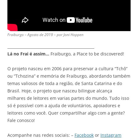
Fraiburgo – Agosto de 2019 – por Joni Hoppen
_______________________________________________
Lá no Frai é assim…
Fraiburgo, a Place to be discovered!
O projeto nasceu em 2006 para preservar a cultura “Tchô”
ou “Tchozina” e memória de Fraiburgo, abordando também
temas valiosos de toda a região, de Santa Catarina e do
Brasil. Hoje, o projeto que nasceu bilingue alcança
milhares de leitores em varias partes do mundo. Tudo isso
só é possível com a ajuda de voluntários, apoiadores e
leitores como você. Quer compartilhar algo com a gente?
Fale conosco!
Acompanhe nas redes sociais: –
Facebook
or
Instagram