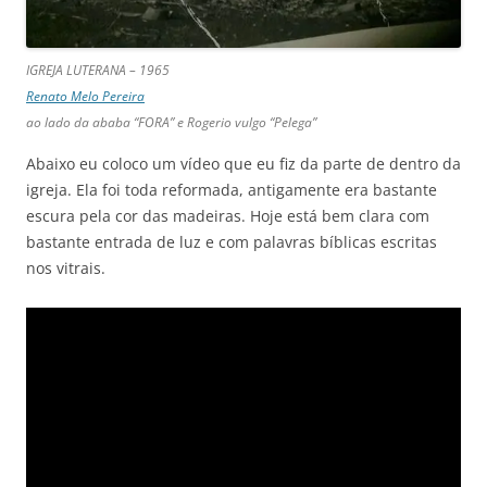
IGREJA LUTERANA – 1965
Renato Melo Pereira
ao lado da ababa “FORA” e Rogerio vulgo “Pelega”
Abaixo eu coloco um vídeo que eu fiz da parte de dentro da
igreja. Ela foi toda reformada, antigamente era bastante
escura pela cor das madeiras. Hoje está bem clara com
bastante entrada de luz e com palavras bíblicas escritas
nos vitrais.