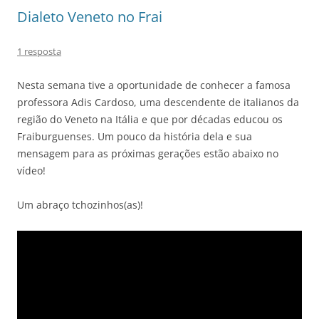
Dialeto Veneto no Frai
1 resposta
Nesta semana tive a oportunidade de conhecer a famosa
professora Adis Cardoso, uma descendente de italianos da
região do Veneto na Itália e que por décadas educou os
Fraiburguenses. Um pouco da história dela e sua
mensagem para as próximas gerações estão abaixo no
vídeo!
Um abraço tchozinhos(as)!