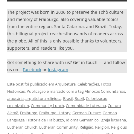
The project was born in 2006 to preserve the Tchô culture
and memory of Fraiburgo, also covering valuable topics
from the entire region, Santa Catarina, and Brazil. Today,
this bilingual project reachesthousands of readers across
the globe. All of this is only possible thanks to volunteers,
supporters, and readers like you.
Got something to share with us? Get in touch — and follow
us on –
Facebook
or
Instagram
Este post foi publicado em
Arquitetura
,
Celebrações
,
Fotos
Históricas
,
Publicação
e marcado com a tag
Almocos Comunitarios
,
araucária
,
arquitetura religiosa
,
Brasil
,
Brazil
,
Colonizacao
,
colonization
,
Community Lunch
,
Comunidade Luterana
,
Cultura
Alemã
,
Fraiburgo
,
Fraiburgo History
,
German Culture
,
German
Language
,
História de Fraiburgo
,
Idioma Germanico
,
igreja luterana
,
Lutheran Church
,
Lutheran Community
,
Religião
,
Religion
,
Religious