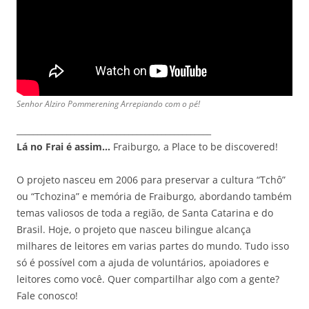
Senhor Alziro Pommerening Arrepiando com o pé!
_______________________________________________
Lá no Frai é assim…
Fraiburgo, a Place to be discovered!
O projeto nasceu em 2006 para preservar a cultura “Tchô”
ou “Tchozina” e memória de Fraiburgo, abordando também
temas valiosos de toda a região, de Santa Catarina e do
Brasil. Hoje, o projeto que nasceu bilingue alcança
milhares de leitores em varias partes do mundo. Tudo isso
só é possível com a ajuda de voluntários, apoiadores e
leitores como você. Quer compartilhar algo com a gente?
Fale conosco!