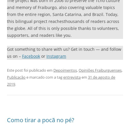
The project was born in 2006 to preserve the Tchô culture
and memory of Fraiburgo, also covering valuable topics
from the entire region, Santa Catarina, and Brazil. Today,
this bilingual project reachesthousands of readers across
the globe. All of this is only possible thanks to volunteers,
supporters, and readers like you.
Got something to share with us? Get in touch — and follow
us on –
Facebook
or
Instagram
Este post foi publicado em
Depoimentos
,
Opiniões Fraiburguenses
,
Publicação
e marcado com a tag
entrevista
em
31 de agosto de
2019
.
Como tirar a pocã no pé?