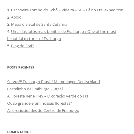
1.
Cachoeira Tombo do Tchô – Videira – SC – Lá no Frai expedition
2.
Apoio
3.
Mapa dialetal de Santa Catarina
4.
Uma das fotos mais bonitas de Fraiburgo / One of the most
beautiful pictures of Fraiburgo
5.
Blog do Frai?
POSTS RECENTES
Servus!!! Fraiburgo Brasil / Memmingen Deutschland
Castelinho de Fraiburgo – Brasil
A Floresta René Frey – O coração verde do Frai
Quão grande eram nossas florestas?
As preciosidades do Centro de Fraiburgo
COMENTÁRIOS