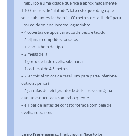
Fraiburgo é uma cidade que fica a aproximadamente
1.100 metros de “altitude”, fato este que obriga que
seus habitantes tenham 1.100 metros de “atitude” para
usar ao dormir no inverno jaguarinho:
– 4 cobertas de tipos variados de peso e tecido
– 2 pijamas compridos forrados
– 1 japona bem do tipo
– 2 meias de lã
– 1 gorro de lã de ovelha siberiana
– 1 cachecol de 4,5 metros
– 2 lençóis térmicos de casal (um para parte inferior e
outro superior)
– 2 garrafas de refrigerante de dois litros com água
quente esquentada com rabo quente.
– e 1 par de lentes de contato forrada com pele de
ovelha sueca loira.
_______________________________________________
Lá no Frai é assim…
Fraiburgo, a Place to be