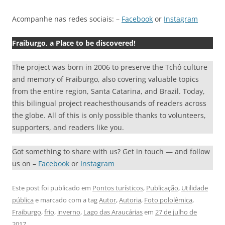
Acompanhe nas redes sociais: –
Facebook
or
Instagram
Fraiburgo, a Place to be discovered!
The project was born in 2006 to preserve the Tchô culture
and memory of Fraiburgo, also covering valuable topics
from the entire region, Santa Catarina, and Brazil. Today,
this bilingual project reachesthousands of readers across
the globe. All of this is only possible thanks to volunteers,
supporters, and readers like you.
Got something to share with us? Get in touch — and follow
us on –
Facebook
or
Instagram
Este post foi publicado em
Pontos turísticos
,
Publicação
,
Utilidade
pública
e marcado com a tag
Autor
,
Autoria
,
Foto pololêmica
,
Fraiburgo
,
frio
,
inverno
,
Lago das Araucárias
em
27 de julho de
2017
.