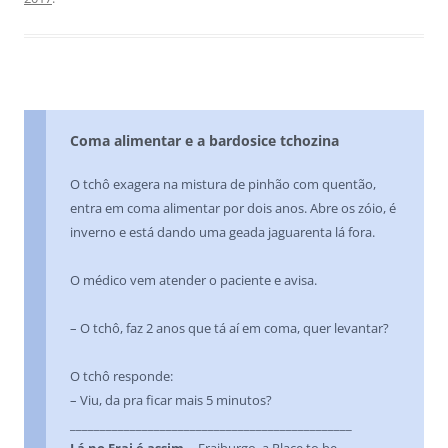
Coma alimentar e a bardosice tchozina
O tchô exagera na mistura de pinhão com quentão,
entra em coma alimentar por dois anos. Abre os zóio, é
inverno e está dando uma geada jaguarenta lá fora.
O médico vem atender o paciente e avisa.
– O tchô, faz 2 anos que tá aí em coma, quer levantar?
O tchô responde:
– Viu, da pra ficar mais 5 minutos?
_______________________________________________
Lá no Frai é assim…
Fraiburgo, a Place to be