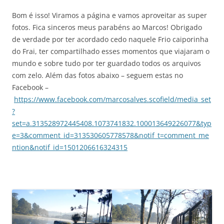
Bom é isso! Viramos a página e vamos aproveitar as super
fotos. Fica sinceros meus parabéns ao Marcos! Obrigado
de verdade por ter acordado cedo naquele Frio caiporinha
do Frai, ter compartilhado esses momentos que viajaram o
mundo e sobre tudo por ter guardado todos os arquivos
com zelo. Além das fotos abaixo – seguem estas no
Facebook –
https://www.facebook.com/marcosalves.scofield/media_set
?
set=a.313528972445408.1073741832.100013649226077&typ
e=3&comment_id=313530605778578&notif_t=comment_me
ntion&notif_id=1501206616324315