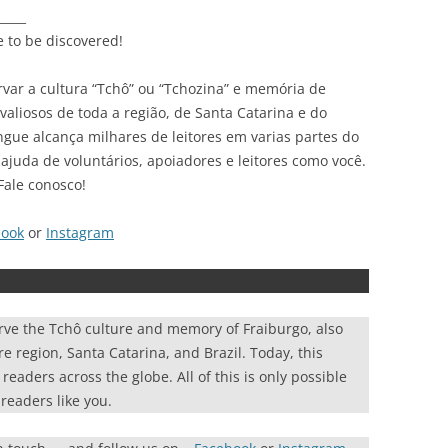
_____
e to be discovered!
var a cultura “Tchô” ou “Tchozina” e memória de
liosos de toda a região, de Santa Catarina e do
ingue alcança milhares de leitores em varias partes do
ajuda de voluntários, apoiadores e leitores como você.
Fale conosco!
book
or
Instagram
rve the Tchô culture and memory of Fraiburgo, also
re region, Santa Catarina, and Brazil. Today, this
eaders across the globe. All of this is only possible
readers like you.