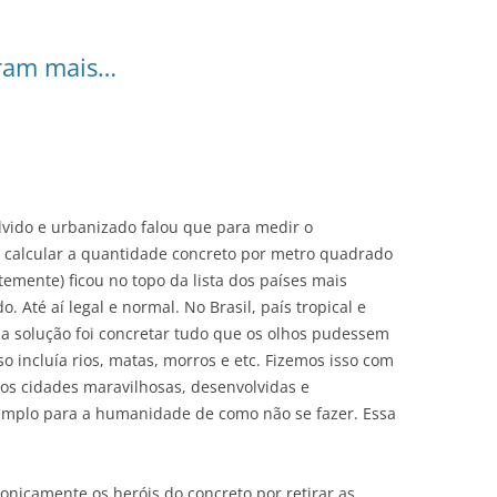
oram mais…
vido e urbanizado falou que para medir o
 calcular a quantidade concreto por metro quadrado
temente) ficou no topo da lista dos países mais
Até aí legal e normal. No Brasil, país tropical e
 a solução foi concretar tudo que os olhos pudessem
o incluía rios, matas, morros e etc. Fizemos isso com
os cidades maravilhosas, desenvolvidas e
mplo para a humanidade de como não se fazer. Essa
onicamente os heróis do concreto por retirar as