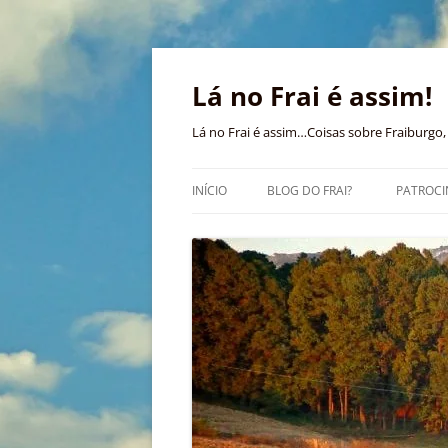
Pular
para
o
Lá no Frai é assim!
conteúdo
Lá no Frai é assim…Coisas sobre Fraiburgo, 
INÍCIO
BLOG DO FRAI?
PATROCI