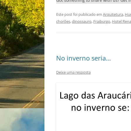
Got something to share with us? Get 
Este post foi publicado em
Arquitetura
,
Hu
chorões
,
dinossauro
,
Fraiburgo
,
Hotel Rena
No inverno seria…
Deixe uma resposta