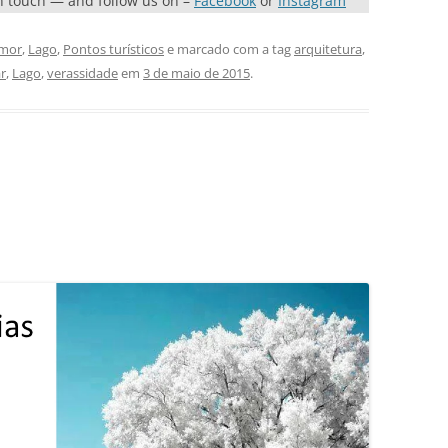
in touch — and follow us on –
Facebook
or
Instagram
mor
,
Lago
,
Pontos turísticos
e marcado com a tag
arquitetura
,
r
,
Lago
,
verassidade
em
3 de maio de 2015
.