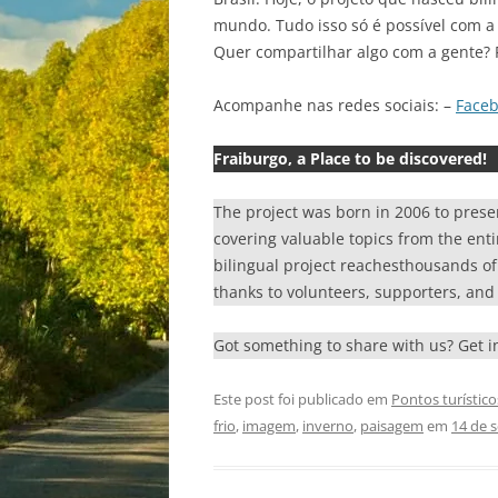
mundo. Tudo isso só é possível com a 
Quer compartilhar algo com a gente? 
Acompanhe nas redes sociais: –
Face
Fraiburgo, a Place to be discovered!
The project was born in 2006 to prese
covering valuable topics from the enti
bilingual project reachesthousands of r
thanks to volunteers, supporters, and 
Got something to share with us? Get 
Este post foi publicado em
Pontos turístico
frio
,
imagem
,
inverno
,
paisagem
em
14 de 