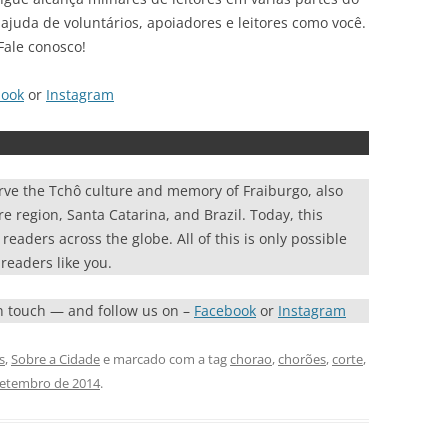
ajuda de voluntários, apoiadores e leitores como você.
Fale conosco!
book
or
Instagram
rve the Tchô culture and memory of Fraiburgo, also
re region, Santa Catarina, and Brazil. Today, this
eaders across the globe. All of this is only possible
readers like you.
in touch — and follow us on –
Facebook
or
Instagram
s
,
Sobre a Cidade
e marcado com a tag
chorao
,
chorões
,
corte
,
setembro de 2014
.