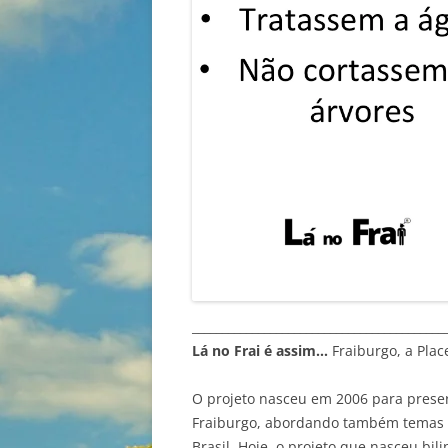
__________________________________________
Lá no Frai é assim…
Fraiburgo, a Plac
O projeto nasceu em 2006 para preser
Fraiburgo, abordando também temas va
Brasil. Hoje, o projeto que nasceu bil