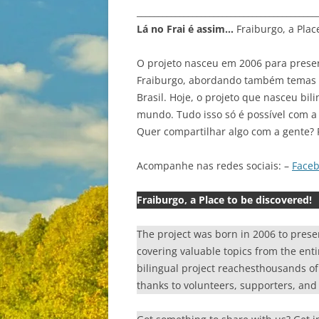
__________________________________________
Lá no Frai é assim…
Fraiburgo, a Plac
O projeto nasceu em 2006 para preser
Fraiburgo, abordando também temas va
Brasil. Hoje, o projeto que nasceu bil
mundo. Tudo isso só é possível com a 
Quer compartilhar algo com a gente? 
Acompanhe nas redes sociais: –
Face
Fraiburgo, a Place to be discovered!
The project was born in 2006 to prese
covering valuable topics from the enti
bilingual project reachesthousands of r
thanks to volunteers, supporters, and 