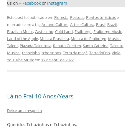
us on –
Facebook
or
Instagram
Este post foi publicado em
Floresta
,
Pessoas
,
Pontos turísticos
e
marcado com a tag
Art and Culture
,
Arte e Cultura
,
Brasil
,
Brazil
,
Brazilian Music
,
Castelinho
,
Cold Land
,
Fraiburgo
,
Fraiburgo Music
,
Land of the Apple
,
Musica Brasileira
,
Musica de Fraiburgo
,
Musical
Talent
,
Piazada Talentosa
,
Renato Goetten
,
Santa Catarina
,
Talento
Musical
,
tchozinho
,
tchozinhos
,
Terra da maçã
,
TerradoFrio
,
Viola
,
YouTube Music
em
17 de abril de 2022
.
Lá no Frai 10 Anos/Years
Deixe uma resposta
Queridos Tchozinhos e Tchozinhas,