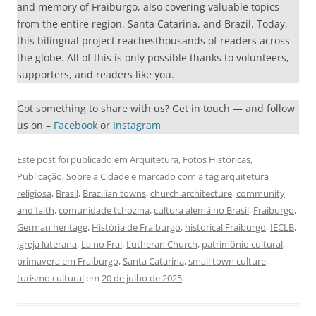
and memory of Fraiburgo, also covering valuable topics
from the entire region, Santa Catarina, and Brazil. Today,
this bilingual project reachesthousands of readers across
the globe. All of this is only possible thanks to volunteers,
supporters, and readers like you.
Got something to share with us? Get in touch — and follow
us on –
Facebook
or
Instagram
Este post foi publicado em
Arquitetura
,
Fotos Históricas
,
Publicação
,
Sobre a Cidade
e marcado com a tag
arquitetura
religiosa
,
Brasil
,
Brazilian towns
,
church architecture
,
community
and faith
,
comunidade tchozina
,
cultura alemã no Brasil
,
Fraiburgo
,
German heritage
,
História de Fraiburgo
,
historical Fraiburgo
,
IECLB
,
igreja luterana
,
La no Frai
,
Lutheran Church
,
patrimônio cultural
,
primavera em Fraiburgo
,
Santa Catarina
,
small town culture
,
turismo cultural
em
20 de julho de 2025
.