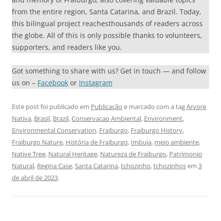
from the entire region, Santa Catarina, and Brazil. Today,
this bilingual project reachesthousands of readers across
the globe. All of this is only possible thanks to volunteers,
supporters, and readers like you.
Got something to share with us? Get in touch — and follow
us on –
Facebook
or
Instagram
Este post foi publicado em
Publicação
e marcado com a tag
Arvore
Nativa
,
Brasil
,
Brazil
,
Conservacao Ambiental
,
Environment
,
Environmental Conservation
,
Fraiburgo
,
Fraiburgo History
,
Fraiburgo Nature
,
História de Fraiburgo
,
Imbuia
,
meio ambiente
,
Native Tree
,
Natural Heritage
,
Natureza de Fraiburgo
,
Patrimonio
Natural
,
Regina Case
,
Santa Catarina
,
tchozinho
,
tchozinhos
em
3
de abril de 2023
.