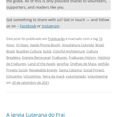
the globe. All of this is only possible thanks to volunteers,
supporters, and readers like you.
Got something to share with us? Get in touch — and follow
us on –
Facebook
or
Instagram
Este post foi publicado em
Publicação
e marcado com a tag
10
Anos
,
10 Years
,
Apple Phone Booth
,
Arquitetura Colorida
,
Brasil
,
Brazil
,
Brazilian Culture
,
butiá
,
Colorful Architecture
,
Cultura
Brasileira
,
Energia Renovavel
,
Fraiburgo
,
Fraiburgo History
,
História
de Fraiburgo
,
Land of the Apple
,
lanofrai
,
Orelhao de Maca
,
pinhão
,
Projeto Social
,
Renewable Energy
,
Santa Catarina
,
Social Project
,
tchozinho
,
tchozinhos
,
Terra da maçã
,
voluntáriado
,
Volunteering
em
20 de setembro de 2021
.
A igreja Luterana do Frai