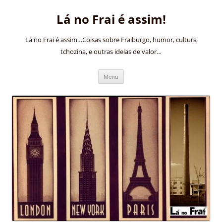
Pular
para
Lá no Frai é assim!
o
conteúdo
Lá no Frai é assim…Coisas sobre Fraiburgo, humor, cultura
tchozina, e outras ideias de valor…
Menu