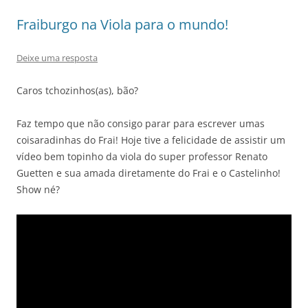
Fraiburgo na Viola para o mundo!
Deixe uma resposta
Caros tchozinhos(as), bão?
Faz tempo que não consigo parar para escrever umas
coisaradinhas do Frai! Hoje tive a felicidade de assistir um
vídeo bem topinho da viola do super professor Renato
Guetten e sua amada diretamente do Frai e o Castelinho!
Show né?