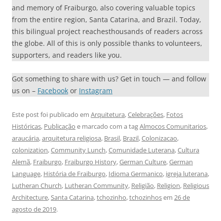
and memory of Fraiburgo, also covering valuable topics
from the entire region, Santa Catarina, and Brazil. Today,
this bilingual project reachesthousands of readers across
the globe. All of this is only possible thanks to volunteers,
supporters, and readers like you.
Got something to share with us? Get in touch — and follow
us on –
Facebook
or
Instagram
Este post foi publicado em
Arquitetura
,
Celebrações
,
Fotos
Históricas
,
Publicação
e marcado com a tag
Almocos Comunitarios
,
araucária
,
arquitetura religiosa
,
Brasil
,
Brazil
,
Colonizacao
,
colonization
,
Community Lunch
,
Comunidade Luterana
,
Cultura
Alemã
,
Fraiburgo
,
Fraiburgo History
,
German Culture
,
German
Language
,
História de Fraiburgo
,
Idioma Germanico
,
igreja luterana
,
Lutheran Church
,
Lutheran Community
,
Religião
,
Religion
,
Religious
Architecture
,
Santa Catarina
,
tchozinho
,
tchozinhos
em
26 de
agosto de 2019
.