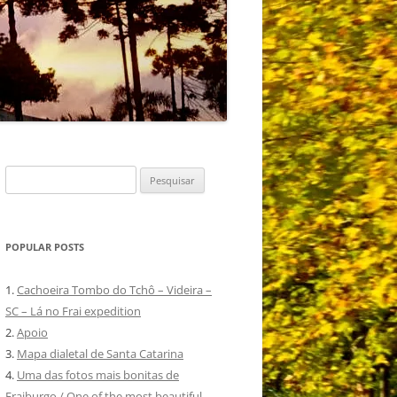
Pesquisar
por:
POPULAR POSTS
1.
Cachoeira Tombo do Tchô – Videira –
SC – Lá no Frai expedition
2.
Apoio
3.
Mapa dialetal de Santa Catarina
4.
Uma das fotos mais bonitas de
Fraiburgo / One of the most beautiful