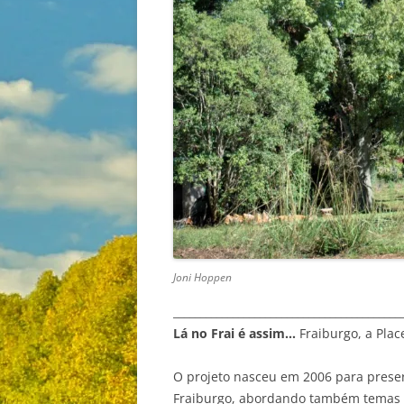
Joni Hoppen
__________________________________________
Lá no Frai é assim…
Fraiburgo, a Plac
O projeto nasceu em 2006 para preser
Fraiburgo, abordando também temas va