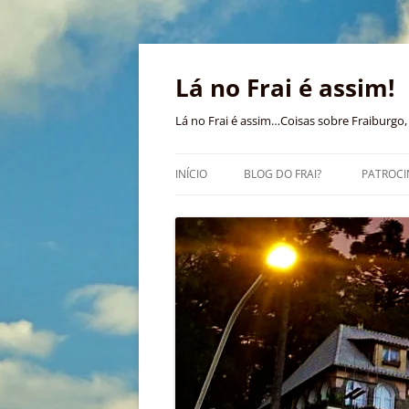
Pular
para
o
Lá no Frai é assim!
conteúdo
Lá no Frai é assim…Coisas sobre Fraiburgo, 
INÍCIO
BLOG DO FRAI?
PATROCI