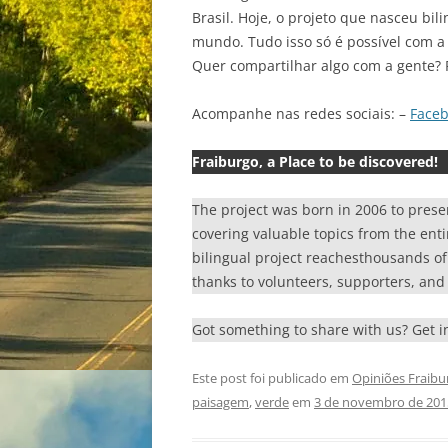
Brasil. Hoje, o projeto que nasceu bil
mundo. Tudo isso só é possível com a 
Quer compartilhar algo com a gente? 
Acompanhe nas redes sociais: –
Face
Fraiburgo, a Place to be discovered!
The project was born in 2006 to prese
covering valuable topics from the enti
bilingual project reachesthousands of r
thanks to volunteers, supporters, and 
Got something to share with us? Get 
Este post foi publicado em
Opiniões Fraib
paisagem
,
verde
em
3 de novembro de 201