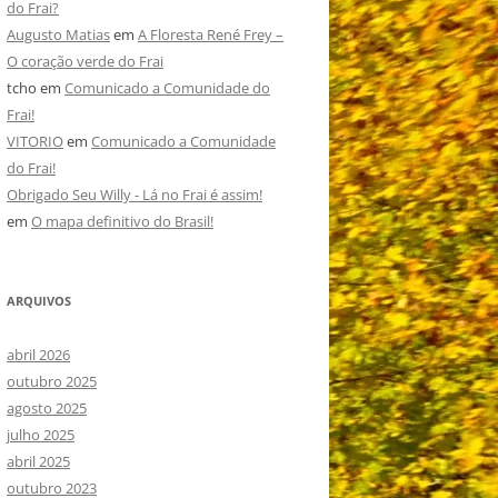
do Frai?
Augusto Matias
em
A Floresta René Frey –
O coração verde do Frai
tcho
em
Comunicado a Comunidade do
Frai!
VITORIO
em
Comunicado a Comunidade
do Frai!
Obrigado Seu Willy - Lá no Frai é assim!
em
O mapa definitivo do Brasil!
ARQUIVOS
abril 2026
outubro 2025
agosto 2025
julho 2025
abril 2025
outubro 2023