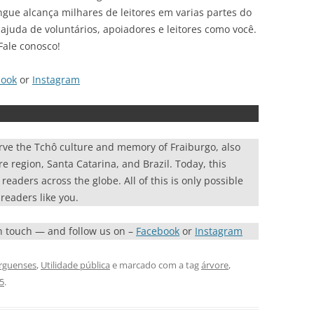
ingue alcança milhares de leitores em varias partes do
ajuda de voluntários, apoiadores e leitores como você.
Fale conosco!
book
or
Instagram
rve the Tchô culture and memory of Fraiburgo, also
re region, Santa Catarina, and Brazil. Today, this
eaders across the globe. All of this is only possible
readers like you.
in touch — and follow us on –
Facebook
or
Instagram
urguenses
,
Utilidade pública
e marcado com a tag
árvore
,
5
.