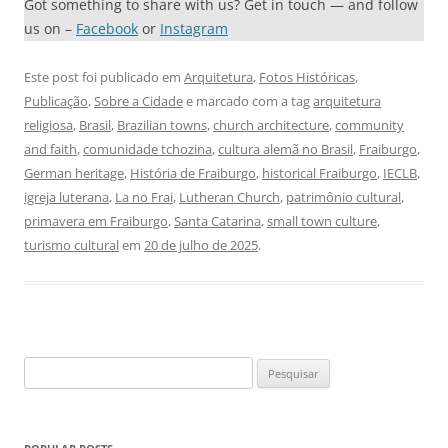
Got something to share with us? Get in touch — and follow
us on –
Facebook
or
Instagram
Este post foi publicado em
Arquitetura
,
Fotos Históricas
,
Publicação
,
Sobre a Cidade
e marcado com a tag
arquitetura
religiosa
,
Brasil
,
Brazilian towns
,
church architecture
,
community
and faith
,
comunidade tchozina
,
cultura alemã no Brasil
,
Fraiburgo
,
German heritage
,
História de Fraiburgo
,
historical Fraiburgo
,
IECLB
,
igreja luterana
,
La no Frai
,
Lutheran Church
,
patrimônio cultural
,
primavera em Fraiburgo
,
Santa Catarina
,
small town culture
,
turismo cultural
em
20 de julho de 2025
.
Pesquisar
por: