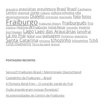
Brasil
Brazil
araucárias
arquitetura
Cachoeira
araucária
cores
Centro
céu
cultura tchozina
chaminé
cultura
Dialeto
foto
fotos
desenvolvimento
entrevista
expressão
Fraiburgo
Fraiburguês
frio
Fraiburgo History
História de Fraiburgo
Hotel Renar
inverno
história
inovação
Lago
Lago das Araucárias
lanofrai
Joni Hoppen
Lá no Frai
paisagem
Natal
quenorris
neve
Pinheiros
Santa Catarina
tchozinho
Tchô
tchozinhos
tchozina
Tchô Quenorris
Terra da maçã
árvore
POSTAGENS RECENTES
Servus!!! Fraiburgo Brasil / Memmingen Deutschland
Castelinho de Fraiburgo – Brasil
A Floresta René Frey – O coração verde do Frai
Quão grande eram nossas florestas?
As preciosidades do Centro de Fraiburgo