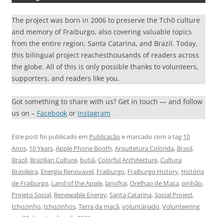
The project was born in 2006 to preserve the Tchô culture
and memory of Fraiburgo, also covering valuable topics
from the entire region, Santa Catarina, and Brazil. Today,
this bilingual project reachesthousands of readers across
the globe. All of this is only possible thanks to volunteers,
supporters, and readers like you.
Got something to share with us? Get in touch — and follow
us on –
Facebook
or
Instagram
Este post foi publicado em
Publicação
e marcado com a tag
10
Anos
,
10 Years
,
Apple Phone Booth
,
Arquitetura Colorida
,
Brasil
,
Brazil
,
Brazilian Culture
,
butiá
,
Colorful Architecture
,
Cultura
Brasileira
,
Energia Renovavel
,
Fraiburgo
,
Fraiburgo History
,
História
de Fraiburgo
,
Land of the Apple
,
lanofrai
,
Orelhao de Maca
,
pinhão
,
Projeto Social
,
Renewable Energy
,
Santa Catarina
,
Social Project
,
tchozinho
,
tchozinhos
,
Terra da maçã
,
voluntáriado
,
Volunteering