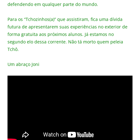
defendendo em qualquer parte do mundo.
Para os “Tchozinhos(a)” que assistiram, fica uma dívida
futura de apresentarem suas experiências no exterior de
forma gratuita aos próximos alunos. Já estamos no
segundo elo dessa corrente. Não tá morto quem peleia
Tchô.
Um abraço Joni