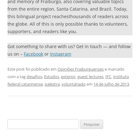
and memory of Fraiburgo, also covering valuable topics
from the entire region, Santa Catarina, and Brazil. Today,
this bilingual project reachesthousands of readers across
the globe. All of this is only possible thanks to volunteers,
supporters, and readers like you.
Got something to share with us? Get in touch — and follow
us on –
Facebook
or
Instagram
Este post foi publicado em
Opiniões Fraiburguenses
e marcado
com a tag
desafios
,
Estudos
,
exterior
,
guest lectures
,
IFC
,
instituto
federal catarinense
,
palestra
,
voluntáriado
em
14 de julho de 2013
.
Pesquisar
por: