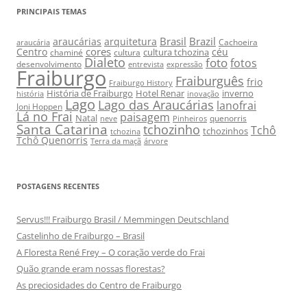
PRINCIPAIS TEMAS
Brasil
Brazil
araucárias
arquitetura
Cachoeira
araucária
cores
Centro
céu
cultura tchozina
chaminé
cultura
Dialeto
foto
fotos
desenvolvimento
entrevista
expressão
Fraiburgo
Fraiburguês
frio
Fraiburgo History
História de Fraiburgo
Hotel Renar
inverno
história
inovação
Lago
Lago das Araucárias
lanofrai
Joni Hoppen
Lá no Frai
paisagem
Natal
quenorris
neve
Pinheiros
Santa Catarina
tchozinho
Tchô
tchozinhos
tchozina
Tchô Quenorris
Terra da maçã
árvore
POSTAGENS RECENTES
Servus!!! Fraiburgo Brasil / Memmingen Deutschland
Castelinho de Fraiburgo – Brasil
A Floresta René Frey – O coração verde do Frai
Quão grande eram nossas florestas?
As preciosidades do Centro de Fraiburgo