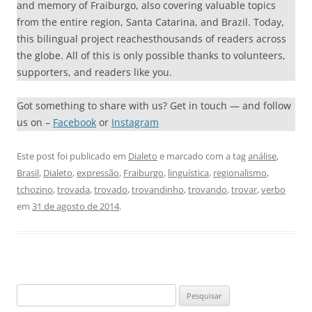
and memory of Fraiburgo, also covering valuable topics
from the entire region, Santa Catarina, and Brazil. Today,
this bilingual project reachesthousands of readers across
the globe. All of this is only possible thanks to volunteers,
supporters, and readers like you.
Got something to share with us? Get in touch — and follow
us on –
Facebook
or
Instagram
Este post foi publicado em
Dialeto
e marcado com a tag
análise
,
Brasil
,
Dialeto
,
expressão
,
Fraiburgo
,
linguística
,
regionalismo
,
tchozino
,
trovada
,
trovado
,
trovandinho
,
trovando
,
trovar
,
verbo
em
31 de agosto de 2014
.
Pesquisar
por: