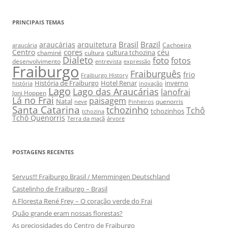
PRINCIPAIS TEMAS
Brasil
Brazil
araucárias
arquitetura
Cachoeira
araucária
cores
Centro
céu
cultura tchozina
chaminé
cultura
Dialeto
foto
fotos
desenvolvimento
entrevista
expressão
Fraiburgo
Fraiburguês
frio
Fraiburgo History
História de Fraiburgo
Hotel Renar
inverno
história
inovação
Lago
Lago das Araucárias
lanofrai
Joni Hoppen
Lá no Frai
paisagem
Natal
quenorris
neve
Pinheiros
Santa Catarina
tchozinho
Tchô
tchozinhos
tchozina
Tchô Quenorris
Terra da maçã
árvore
POSTAGENS RECENTES
Servus!!! Fraiburgo Brasil / Memmingen Deutschland
Castelinho de Fraiburgo – Brasil
A Floresta René Frey – O coração verde do Frai
Quão grande eram nossas florestas?
As preciosidades do Centro de Fraiburgo