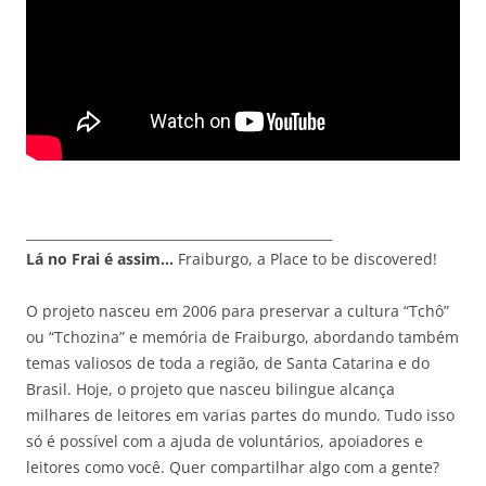
_______________________________________________
Lá no Frai é assim…
Fraiburgo, a Place to be discovered!
O projeto nasceu em 2006 para preservar a cultura “Tchô”
ou “Tchozina” e memória de Fraiburgo, abordando também
temas valiosos de toda a região, de Santa Catarina e do
Brasil. Hoje, o projeto que nasceu bilingue alcança
milhares de leitores em varias partes do mundo. Tudo isso
só é possível com a ajuda de voluntários, apoiadores e
leitores como você. Quer compartilhar algo com a gente?