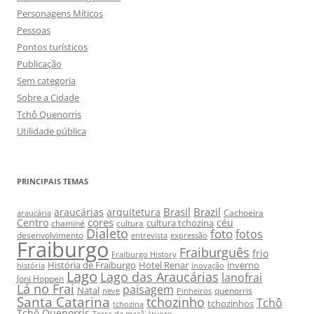
Personagens Míticos
Pessoas
Pontos turísticos
Publicação
Sem categoria
Sobre a Cidade
Tchô Quenorris
Utilidade pública
PRINCIPAIS TEMAS
Brasil
Brazil
araucárias
arquitetura
Cachoeira
araucária
cores
Centro
céu
cultura tchozina
chaminé
cultura
Dialeto
foto
fotos
desenvolvimento
entrevista
expressão
Fraiburgo
Fraiburguês
frio
Fraiburgo History
História de Fraiburgo
Hotel Renar
inverno
história
inovação
Lago
Lago das Araucárias
lanofrai
Joni Hoppen
Lá no Frai
paisagem
Natal
quenorris
neve
Pinheiros
Santa Catarina
tchozinho
Tchô
tchozinhos
tchozina
Tchô Quenorris
Terra da maçã
árvore