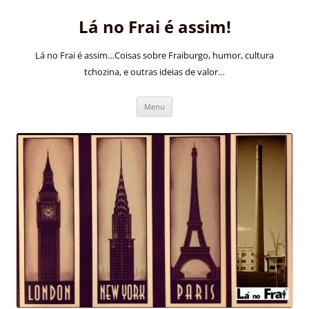
Pular
para
Lá no Frai é assim!
o
conteúdo
Lá no Frai é assim…Coisas sobre Fraiburgo, humor, cultura
tchozina, e outras ideias de valor…
Menu