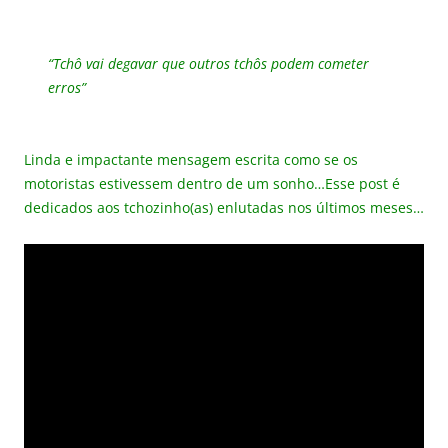
“Tchô vai degavar que outros tchôs podem cometer
erros”
Linda e impactante mensagem escrita como se os
motoristas estivessem dentro de um sonho…Esse post é
dedicados aos tchozinho(as) enlutadas nos últimos meses…