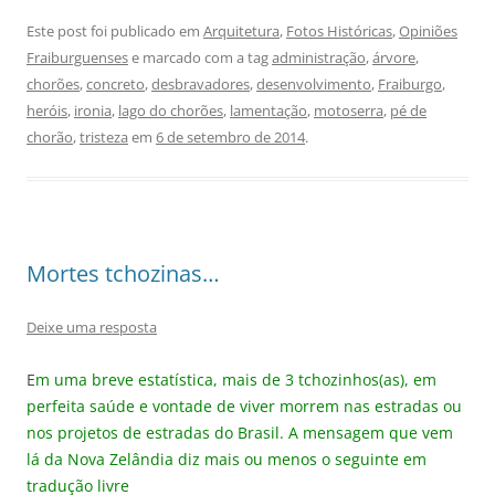
Este post foi publicado em
Arquitetura
,
Fotos Históricas
,
Opiniões
Fraiburguenses
e marcado com a tag
administração
,
árvore
,
chorões
,
concreto
,
desbravadores
,
desenvolvimento
,
Fraiburgo
,
heróis
,
ironia
,
lago do chorões
,
lamentação
,
motoserra
,
pé de
chorão
,
tristeza
em
6 de setembro de 2014
.
Mortes tchozinas…
Deixe uma resposta
E
m uma breve estatística, mais de 3 tchozinhos(as), em
perfeita saúde e vontade de viver morrem nas estradas ou
nos projetos de estradas do Brasil. A mensagem que vem
lá da Nova Zelândia diz mais ou menos o seguinte em
tradução livre