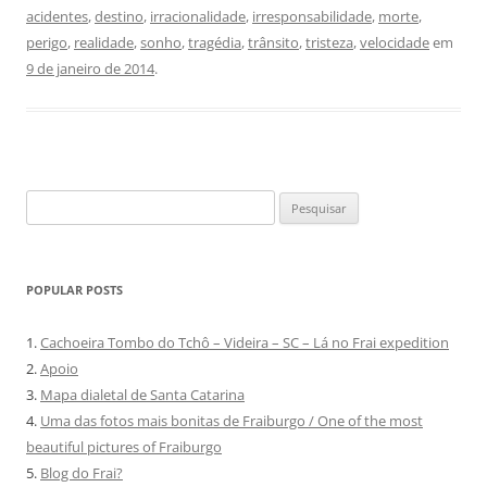
acidentes
,
destino
,
irracionalidade
,
irresponsabilidade
,
morte
,
perigo
,
realidade
,
sonho
,
tragédia
,
trânsito
,
tristeza
,
velocidade
em
9 de janeiro de 2014
.
Pesquisar
por:
POPULAR POSTS
1.
Cachoeira Tombo do Tchô – Videira – SC – Lá no Frai expedition
2.
Apoio
3.
Mapa dialetal de Santa Catarina
4.
Uma das fotos mais bonitas de Fraiburgo / One of the most
beautiful pictures of Fraiburgo
5.
Blog do Frai?