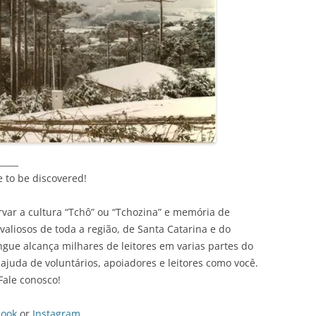
_____
e to be discovered!
var a cultura “Tchô” ou “Tchozina” e memória de
liosos de toda a região, de Santa Catarina e do
ingue alcança milhares de leitores em varias partes do
ajuda de voluntários, apoiadores e leitores como você.
Fale conosco!
book
or
Instagram