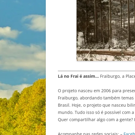
__________________________________________
Lá no Frai é assim…
Fraiburgo, a Plac
O projeto nasceu em 2006 para preser
Fraiburgo, abordando também temas va
Brasil. Hoje, o projeto que nasceu bil
mundo. Tudo isso só é possível com a 
Quer compartilhar algo com a gente? 
Acompanhe nas redes sociais: –
Face