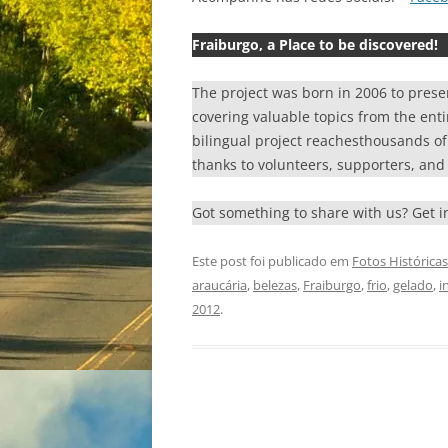
Fraiburgo, a Place to be discovered!
The project was born in 2006 to prese
covering valuable topics from the enti
bilingual project reachesthousands of r
thanks to volunteers, supporters, and 
Got something to share with us? Get 
Este post foi publicado em
Fotos Históricas
araucária
,
belezas
,
Fraiburgo
,
frio
,
gelado
,
i
2012
.