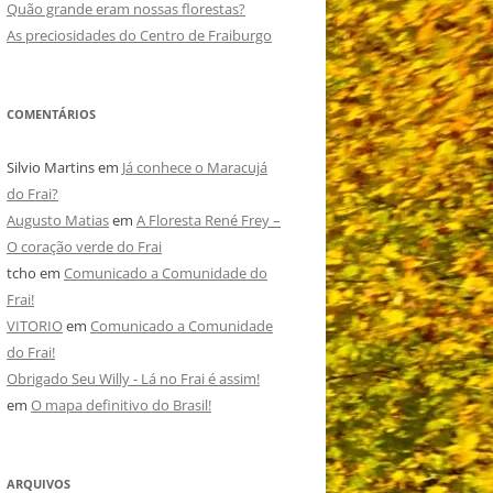
Quão grande eram nossas florestas?
As preciosidades do Centro de Fraiburgo
COMENTÁRIOS
Silvio Martins
em
Já conhece o Maracujá
do Frai?
Augusto Matias
em
A Floresta René Frey –
O coração verde do Frai
tcho
em
Comunicado a Comunidade do
Frai!
VITORIO
em
Comunicado a Comunidade
do Frai!
Obrigado Seu Willy - Lá no Frai é assim!
em
O mapa definitivo do Brasil!
ARQUIVOS