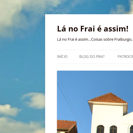
Pular
para
o
Lá no Frai é assim!
conteúdo
Lá no Frai é assim…Coisas sobre Fraiburgo, 
INÍCIO
BLOG DO FRAI?
PATROCI