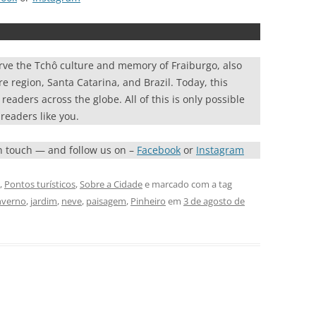
rve the Tchô culture and memory of Fraiburgo, also
re region, Santa Catarina, and Brazil. Today, this
eaders across the globe. All of this is only possible
readers like you.
in touch — and follow us on –
Facebook
or
Instagram
,
Pontos turísticos
,
Sobre a Cidade
e marcado com a tag
nverno
,
jardim
,
neve
,
paisagem
,
Pinheiro
em
3 de agosto de