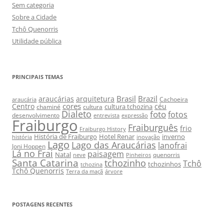
Sem categoria
Sobre a Cidade
Tchô Quenorris
Utilidade pública
PRINCIPAIS TEMAS
Brasil
Brazil
araucárias
arquitetura
Cachoeira
araucária
cores
Centro
céu
cultura tchozina
chaminé
cultura
Dialeto
foto
fotos
desenvolvimento
entrevista
expressão
Fraiburgo
Fraiburguês
frio
Fraiburgo History
História de Fraiburgo
Hotel Renar
inverno
história
inovação
Lago
Lago das Araucárias
lanofrai
Joni Hoppen
Lá no Frai
paisagem
Natal
quenorris
neve
Pinheiros
Santa Catarina
tchozinho
Tchô
tchozinhos
tchozina
Tchô Quenorris
Terra da maçã
árvore
POSTAGENS RECENTES