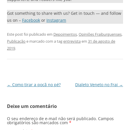
Got something to share with us? Get in touch — and follow
us on –
Facebook
or
Instagram
Este post foi publicado em
Depoimentos
,
Opiniões Fraiburguenses
,
Publicação
e marcado com a tag
entrevista
em
31 de agosto de
2019
.
Navegação
←
Como tirar a pocã no pé?
Dialeto Veneto no Frai
→
de
posts
Deixe um comentário
O seu endereço de e-mail não será publicado.
Campos
obrigatórios são marcados com
*