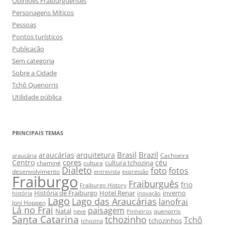
Opiniões Fraiburguenses
Personagens Míticos
Pessoas
Pontos turísticos
Publicação
Sem categoria
Sobre a Cidade
Tchô Quenorris
Utilidade pública
PRINCIPAIS TEMAS
Brasil
Brazil
araucárias
arquitetura
Cachoeira
araucária
cores
Centro
céu
cultura tchozina
chaminé
cultura
Dialeto
foto
fotos
desenvolvimento
entrevista
expressão
Fraiburgo
Fraiburguês
frio
Fraiburgo History
História de Fraiburgo
Hotel Renar
inverno
história
inovação
Lago
Lago das Araucárias
lanofrai
Joni Hoppen
Lá no Frai
paisagem
Natal
quenorris
neve
Pinheiros
Santa Catarina
tchozinho
Tchô
tchozinhos
tchozina