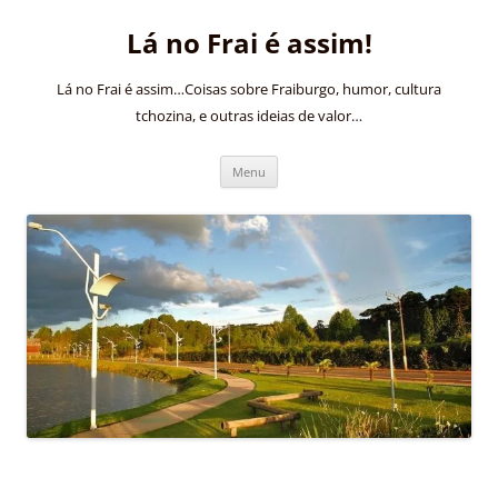
Pular
para
Lá no Frai é assim!
o
conteúdo
Lá no Frai é assim…Coisas sobre Fraiburgo, humor, cultura
tchozina, e outras ideias de valor…
Menu