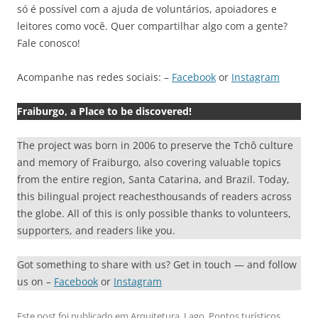
só é possível com a ajuda de voluntários, apoiadores e
leitores como você. Quer compartilhar algo com a gente?
Fale conosco!
Acompanhe nas redes sociais: –
Facebook
or
Instagram
Fraiburgo, a Place to be discovered!
The project was born in 2006 to preserve the Tchô culture
and memory of Fraiburgo, also covering valuable topics
from the entire region, Santa Catarina, and Brazil. Today,
this bilingual project reachesthousands of readers across
the globe. All of this is only possible thanks to volunteers,
supporters, and readers like you.
Got something to share with us? Get in touch — and follow
us on –
Facebook
or
Instagram
Este post foi publicado em
Arquitetura
,
Lago
,
Pontos turísticos
,