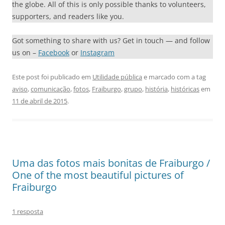
the globe. All of this is only possible thanks to volunteers,
supporters, and readers like you.
Got something to share with us? Get in touch — and follow
us on –
Facebook
or
Instagram
Este post foi publicado em
Utilidade pública
e marcado com a tag
aviso
,
comunicação
,
fotos
,
Fraiburgo
,
grupo
,
história
,
históricas
em
11 de abril de 2015
.
Uma das fotos mais bonitas de Fraiburgo /
One of the most beautiful pictures of
Fraiburgo
1 resposta