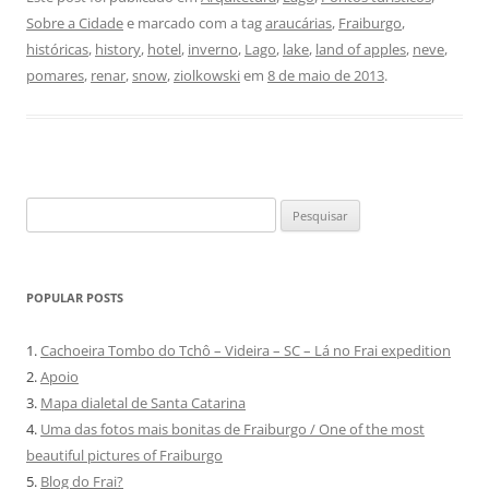
Sobre a Cidade
e marcado com a tag
araucárias
,
Fraiburgo
,
históricas
,
history
,
hotel
,
inverno
,
Lago
,
lake
,
land of apples
,
neve
,
pomares
,
renar
,
snow
,
ziolkowski
em
8 de maio de 2013
.
Pesquisar
por:
POPULAR POSTS
1.
Cachoeira Tombo do Tchô – Videira – SC – Lá no Frai expedition
2.
Apoio
3.
Mapa dialetal de Santa Catarina
4.
Uma das fotos mais bonitas de Fraiburgo / One of the most
beautiful pictures of Fraiburgo
5.
Blog do Frai?