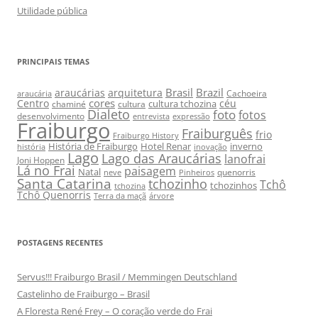
Utilidade pública
PRINCIPAIS TEMAS
Brasil
Brazil
araucárias
arquitetura
Cachoeira
araucária
cores
Centro
céu
cultura tchozina
chaminé
cultura
Dialeto
foto
fotos
desenvolvimento
entrevista
expressão
Fraiburgo
Fraiburguês
frio
Fraiburgo History
História de Fraiburgo
Hotel Renar
inverno
história
inovação
Lago
Lago das Araucárias
lanofrai
Joni Hoppen
Lá no Frai
paisagem
Natal
quenorris
neve
Pinheiros
Santa Catarina
tchozinho
Tchô
tchozinhos
tchozina
Tchô Quenorris
Terra da maçã
árvore
POSTAGENS RECENTES
Servus!!! Fraiburgo Brasil / Memmingen Deutschland
Castelinho de Fraiburgo – Brasil
A Floresta René Frey – O coração verde do Frai