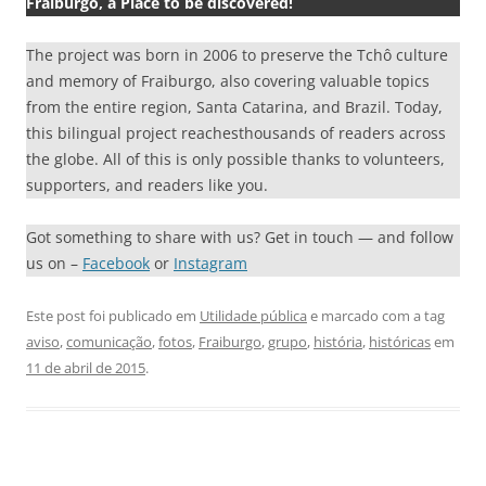
Fraiburgo, a Place to be discovered!
The project was born in 2006 to preserve the Tchô culture
and memory of Fraiburgo, also covering valuable topics
from the entire region, Santa Catarina, and Brazil. Today,
this bilingual project reachesthousands of readers across
the globe. All of this is only possible thanks to volunteers,
supporters, and readers like you.
Got something to share with us? Get in touch — and follow
us on –
Facebook
or
Instagram
Este post foi publicado em
Utilidade pública
e marcado com a tag
aviso
,
comunicação
,
fotos
,
Fraiburgo
,
grupo
,
história
,
históricas
em
11 de abril de 2015
.