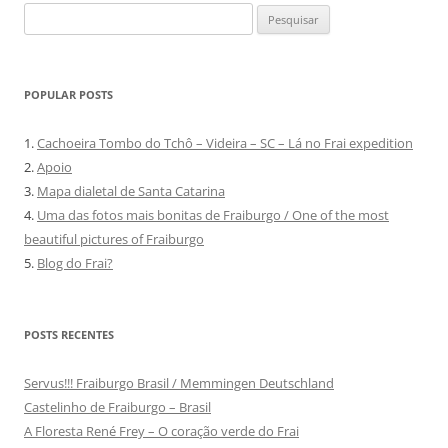
Pesquisar
por:
POPULAR POSTS
1.
Cachoeira Tombo do Tchô – Videira – SC – Lá no Frai expedition
2.
Apoio
3.
Mapa dialetal de Santa Catarina
4.
Uma das fotos mais bonitas de Fraiburgo / One of the most
beautiful pictures of Fraiburgo
5.
Blog do Frai?
POSTS RECENTES
Servus!!! Fraiburgo Brasil / Memmingen Deutschland
Castelinho de Fraiburgo – Brasil
A Floresta René Frey – O coração verde do Frai