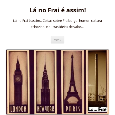
Pular
para
Lá no Frai é assim!
o
conteúdo
Lá no Frai é assim…Coisas sobre Fraiburgo, humor, cultura
tchozina, e outras ideias de valor…
Menu