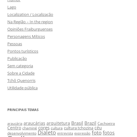
Lago
Localization / Localização
Na Região – In the region
Opiniões Fraiburguenses
Personagens Míticos
Pessoas
Pontos turísticos
Publicação
Sem categoria
Sobre a Cidade
Tchô Quenorris
Utilidade pública
PRINCIPAIS TEMAS
Brasil
Brazil
araucárias
arquitetura
Cachoeira
araucária
cores
Centro
céu
cultura tchozina
chaminé
cultura
Dialeto
foto
fotos
desenvolvimento
entrevista
expressão