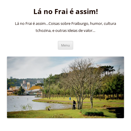
Pular
para
Lá no Frai é assim!
o
conteúdo
Lá no Frai é assim…Coisas sobre Fraiburgo, humor, cultura
tchozina, e outras ideias de valor…
Menu