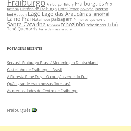
Fraiburgo
Fraiburguês
frio
Fraiburgo History
História de Fraiburgo
Hotel Renar
inverno
história
inovação
Lago
Lago das Araucárias
lanofrai
Joni Hoppen
Lá no Frai
paisagem
Natal
quenorris
neve
Pinheiros
Santa Catarina
tchozinho
Tchô
tchozinhos
tchozina
Tchô Quenorris
Terra da maçã
árvore
POSTAGENS RECENTES
Servus!!! Fraiburgo Brasil / Memmingen Deutschland
Castelinho de Fraiburgo – Brasil
A Floresta René Frey – O coração verde do Frai
Quão grande eram nossas florestas?
As preciosidades do Centro de Fraiburgo
Fraiburguês