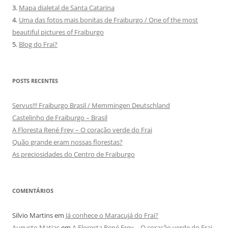
3.
Mapa dialetal de Santa Catarina
4.
Uma das fotos mais bonitas de Fraiburgo / One of the most
beautiful pictures of Fraiburgo
5.
Blog do Frai?
POSTS RECENTES
Servus!!! Fraiburgo Brasil / Memmingen Deutschland
Castelinho de Fraiburgo – Brasil
A Floresta René Frey – O coração verde do Frai
Quão grande eram nossas florestas?
As preciosidades do Centro de Fraiburgo
COMENTÁRIOS
Silvio Martins
em
Já conhece o Maracujá do Frai?
Augusto Matias
em
A Floresta René Frey – O coração verde do Frai