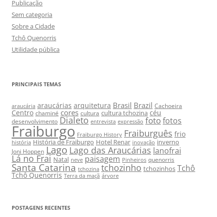
Publicação
Sem categoria
Sobre a Cidade
Tchô Quenorris
Utilidade pública
PRINCIPAIS TEMAS
Brasil
Brazil
araucárias
arquitetura
Cachoeira
araucária
cores
Centro
céu
cultura tchozina
chaminé
cultura
Dialeto
foto
fotos
desenvolvimento
entrevista
expressão
Fraiburgo
Fraiburguês
frio
Fraiburgo History
História de Fraiburgo
Hotel Renar
inverno
história
inovação
Lago
Lago das Araucárias
lanofrai
Joni Hoppen
Lá no Frai
paisagem
Natal
quenorris
neve
Pinheiros
Santa Catarina
tchozinho
Tchô
tchozinhos
tchozina
Tchô Quenorris
Terra da maçã
árvore
POSTAGENS RECENTES