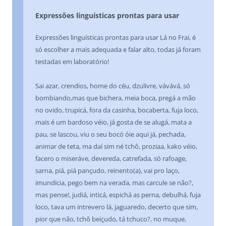
Expressões linguísticas prontas para usar
Expressões linguísticas prontas para usar Lá no Frai, é
só escolher a mais adequada e falar alto, todas já foram
testadas em laboratório!
Sai azar, crendios, home do céu, dzulivre, vávává, só
bombiando,mas que bichera, meia boca, pregá a mão
no ovido, trupicá, fora da casinha, bocaberta, fuja loco,
mais é um bardoso véio, já gosta de se alugá, mata a
pau, se lascou, viu o seu bocó óie aqui já, pechada,
animar de teta, ma daí sim né tchô, proziaa, kako véio,
facero o miseráv
e, devereda, catrefada, só rafoage,
sarna, piá, piá pançudo, reinento(a), vai pro laço,
imundicia, pego bem na verada, mas carcule se não?,
mas pense!, judiá, inticá, espichá as perna, debulhá, fuja
loco, tava um intrevero lá, jaguaredo, decerto que sim,
pior que não, tchô beiçudo, tá tchuco?, no muque,