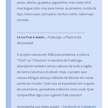
perau, diacho, guaipéca, jaguarinha, mas credo tchô,
mas largue mão, mas pare home, se pinxemo, tunda de
laço, mata a pau, estrupício, me furo ozóio, tabornaço
na oreia.
_______________________________________________
Lá no Frai é assim…
Fraiburgo, a Place to be
discovered!
O projeto nasceu em 2006 para preservar a cultura
“Tchô” ou “Tchozina” e memória de Fraiburgo,
abordando também temas valiosos de toda a região,
de Santa Catarina e do Brasil. Hoje, o projeto que
nasceu bilingue alcança milhares de leitores em varias
partes do mundo. Tudo isso só é possível com a ajuda
de voluntários, apoiadores e leitores como você. Quer
compartilhar algo com a gente? Fale conosco!
Acompanhe nas redes sociais: –
Facebook
or
Instagram