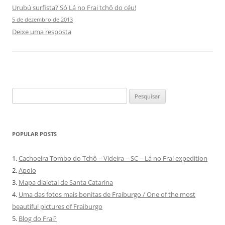
Urubú surfista? Só Lá no Frai tchô do céu!
5 de dezembro de 2013
Deixe uma resposta
Pesquisar
por:
POPULAR POSTS
1.
Cachoeira Tombo do Tchô – Videira – SC – Lá no Frai expedition
2.
Apoio
3.
Mapa dialetal de Santa Catarina
4.
Uma das fotos mais bonitas de Fraiburgo / One of the most
beautiful pictures of Fraiburgo
5.
Blog do Frai?