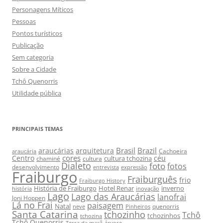
Personagens Míticos
Pessoas
Pontos turísticos
Publicação
Sem categoria
Sobre a Cidade
Tchô Quenorris
Utilidade pública
PRINCIPAIS TEMAS
Brasil
Brazil
araucárias
arquitetura
Cachoeira
araucária
cores
Centro
céu
cultura tchozina
chaminé
cultura
Dialeto
foto
fotos
desenvolvimento
entrevista
expressão
Fraiburgo
Fraiburguês
frio
Fraiburgo History
História de Fraiburgo
Hotel Renar
inverno
história
inovação
Lago
Lago das Araucárias
lanofrai
Joni Hoppen
Lá no Frai
paisagem
Natal
quenorris
neve
Pinheiros
Santa Catarina
tchozinho
Tchô
tchozinhos
tchozina
Tchô Quenorris
Terra da maçã
árvore