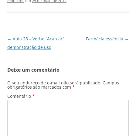
Pinheiros
em
25 de maio de 2012
.
Navegação
←
Aula 28 – Verbo “Acarcar”
Farmácia essência
→
de
demonstração de uso
posts
Deixe um comentário
O seu endereço de e-mail não será publicado.
Campos
obrigatórios são marcados com
*
Comentário
*