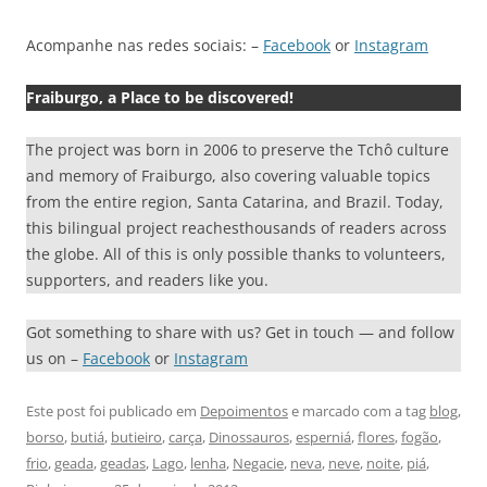
Acompanhe nas redes sociais: –
Facebook
or
Instagram
Fraiburgo, a Place to be discovered!
The project was born in 2006 to preserve the Tchô culture
and memory of Fraiburgo, also covering valuable topics
from the entire region, Santa Catarina, and Brazil. Today,
this bilingual project reachesthousands of readers across
the globe. All of this is only possible thanks to volunteers,
supporters, and readers like you.
Got something to share with us? Get in touch — and follow
us on –
Facebook
or
Instagram
Este post foi publicado em
Depoimentos
e marcado com a tag
blog
,
borso
,
butiá
,
butieiro
,
carça
,
Dinossauros
,
esperniá
,
flores
,
fogão
,
frio
,
geada
,
geadas
,
Lago
,
lenha
,
Negacie
,
neva
,
neve
,
noite
,
piá
,