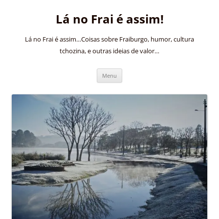
Pular
para
Lá no Frai é assim!
o
conteúdo
Lá no Frai é assim…Coisas sobre Fraiburgo, humor, cultura
tchozina, e outras ideias de valor…
Menu