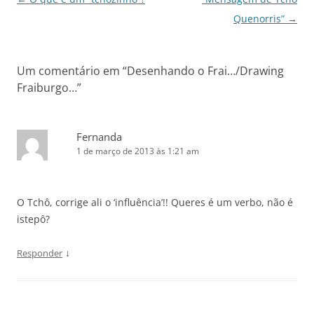
de
Quenorris”
→
posts
Um comentário em “
Desenhando o Frai…/Drawing
Fraiburgo…
”
Fernanda
1 de março de 2013 às 1:21 am
O Tchô, corrige ali o ‘influência’!! Queres é um verbo, não é
istepô?
↓
Responder