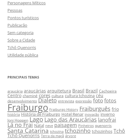
Personagens Míticos
Pessoas
Pontos turísticos
Publicação
Sem categoria
Sobre a Cidade
Tchô Quenorris
Utilidade pública
PRINCIPAIS TEMAS
Brasil
Brazil
araucárias
arquitetura
Cachoeira
araucária
cores
Centro
céu
cultura tchozina
chaminé
cultura
Dialeto
foto
fotos
desenvolvimento
entrevista
expressão
Fraiburgo
Fraiburguês
frio
Fraiburgo History
História de Fraiburgo
Hotel Renar
inverno
história
inovação
Lago
Lago das Araucárias
lanofrai
Joni Hoppen
Lá no Frai
paisagem
Natal
quenorris
neve
Pinheiros
Santa Catarina
tchozinho
Tchô
tchozinhos
tchozina
Tchô Quenorris
Terra da maçã
árvore