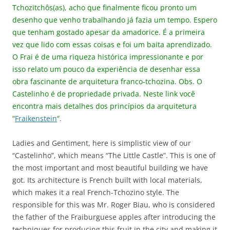
Tchozitchôs(as), acho que finalmente ficou pronto um
desenho que venho trabalhando já fazia um tempo. Espero
que tenham gostado apesar da amadorice. É a primeira
vez que lido com essas coisas e foi um baita aprendizado.
O Frai é de uma riqueza histórica impressionante e por
isso relato um pouco da experiência de desenhar essa
obra fascinante de arquitetura franco-tchozina. Obs. O
Castelinho é de propriedade privada. Neste link você
encontra mais detalhes dos princípios da arquitetura
“
Fraikenstein
“.
Ladies and Gentiment, here is simplistic view of our
“Castelinho”, which means “The Little Castle”. This is one of
the most important and most beautiful building we have
got. Its architecture is French built with local materials,
which makes it a real French-Tchozino style. The
responsible for this was Mr. Roger Biau, who is considered
the father of the Fraiburguese apples after introducing the
techniques for producing this fruit in the city and making it