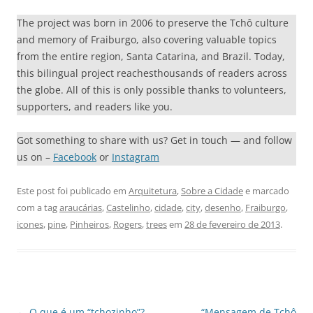
The project was born in 2006 to preserve the Tchô culture
and memory of Fraiburgo, also covering valuable topics
from the entire region, Santa Catarina, and Brazil. Today,
this bilingual project reachesthousands of readers across
the globe. All of this is only possible thanks to volunteers,
supporters, and readers like you.
Got something to share with us? Get in touch — and follow
us on –
Facebook
or
Instagram
Este post foi publicado em
Arquitetura
,
Sobre a Cidade
e marcado
com a tag
araucárias
,
Castelinho
,
cidade
,
city
,
desenho
,
Fraiburgo
,
icones
,
pine
,
Pinheiros
,
Rogers
,
trees
em
28 de fevereiro de 2013
.
Navegação
←
O que é um “tchozinho”?
“Mensagem de Tchô