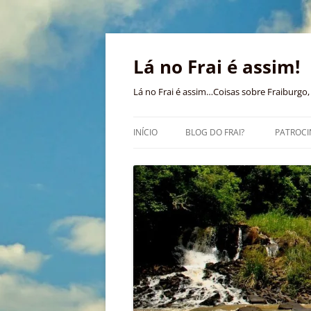
Pular
para
o
Lá no Frai é assim!
conteúdo
Lá no Frai é assim…Coisas sobre Fraiburgo, 
INÍCIO
BLOG DO FRAI?
PATROCI