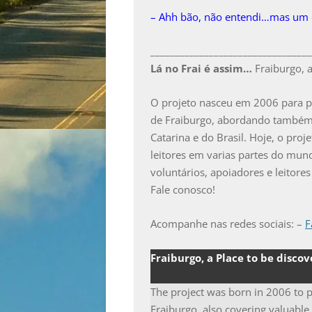
– Ahh bão, não entendi…mas um 
_________________________________
Lá no Frai é assim…
Fraiburgo, a
O projeto nasceu em 2006 para pr
de Fraiburgo, abordando também t
Catarina e do Brasil. Hoje, o pro
leitores em varias partes do mund
voluntários, apoiadores e leitor
Fale conosco!
Acompanhe nas redes sociais: –
F
Fraiburgo, a Place to be discov
The project was born in 2006 to 
Fraiburgo, also covering valuable 