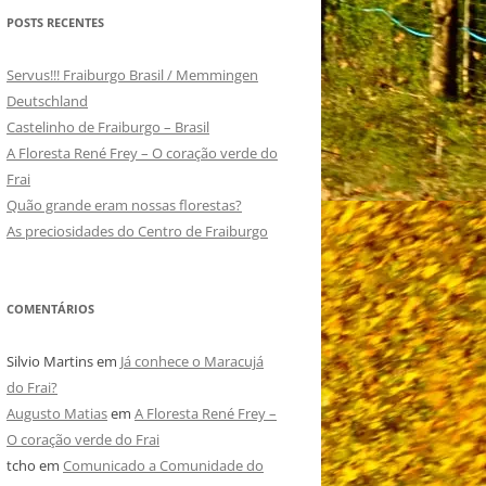
POSTS RECENTES
Servus!!! Fraiburgo Brasil / Memmingen
Deutschland
Castelinho de Fraiburgo – Brasil
A Floresta René Frey – O coração verde do
Frai
Quão grande eram nossas florestas?
As preciosidades do Centro de Fraiburgo
COMENTÁRIOS
Silvio Martins
em
Já conhece o Maracujá
do Frai?
Augusto Matias
em
A Floresta René Frey –
O coração verde do Frai
tcho
em
Comunicado a Comunidade do