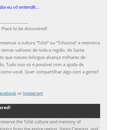
dia eu vô entendê…
______________
 Place to be discovered!
eservar a cultura “Tchô” ou “Tchozina” e memória
emas valiosos de toda a região, de Santa
jeto que nasceu bilingue alcança milhares de
o. Tudo isso só é possível com a ajuda de
es como você. Quer compartilhar algo com a gente?
acebook
or
Instagram
ered!
preserve the Tchô culture and memory of
topics from the entire region, Santa Catarina, and