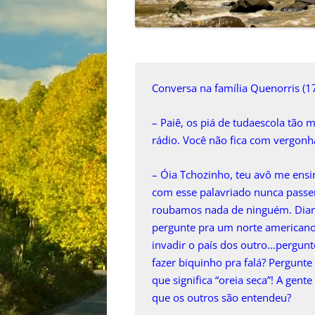
Conversa na família Quenorris (
– Paiê, os piá de tudaescola tão 
rádio. Você não fica com vergonh
– Óia Tchozinho, teu avô me ensin
com esse palavriado nunca pass
roubamos nada de ninguém. Dian
pergunte pra um norte americano 
invadir o país dos outro…pergunt
fazer biquinho pra falá? Pergunte
que significa “oreia seca”! A gent
que os outros são entendeu?