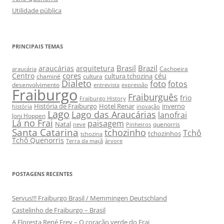
Utilidade pública
PRINCIPAIS TEMAS
Brasil
Brazil
araucárias
arquitetura
Cachoeira
araucária
cores
Centro
céu
cultura tchozina
chaminé
cultura
Dialeto
foto
fotos
desenvolvimento
entrevista
expressão
Fraiburgo
Fraiburguês
frio
Fraiburgo History
História de Fraiburgo
Hotel Renar
inverno
história
inovação
Lago
Lago das Araucárias
lanofrai
Joni Hoppen
Lá no Frai
paisagem
Natal
quenorris
neve
Pinheiros
Santa Catarina
tchozinho
Tchô
tchozinhos
tchozina
Tchô Quenorris
Terra da maçã
árvore
POSTAGENS RECENTES
Servus!!! Fraiburgo Brasil / Memmingen Deutschland
Castelinho de Fraiburgo – Brasil
A Floresta René Frey – O coração verde do Frai