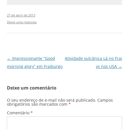
27 de abril de 2013
Deixe uma resposta
Navegação
←
Impressionante “Good
Atividade vulcânica Lá no Frai
de
morning glory” em Fraiburgo
vs nos USA
→
posts
Deixe um comentário
O seu endereço de e-mail não será publicado.
Campos
obrigatórios são marcados com
*
Comentário
*