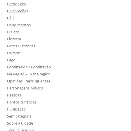
Bardosices
Celebrações
Céu
Depoimentos
Dialeto
Floresta
Fotos Históricas
Humor
Lago
Localization / Localização
Na Região – In the region
Opiniões Fraiburguenses
Personagens Míticos
Pessoas
Pontos turísticos
Publicação
Sem categoria
Sobre a Cidade
Tchô Quenorris