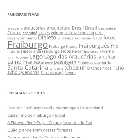
PRINCIPAIS TEMAS
Brasil
Brazil
araucárias
arquitetura
Cachoeira
araucária
cores
Centro
céu
cultura tchozina
chaminé
cultura
Dialeto
foto
fotos
desenvolvimento
entrevista
expressão
Fraiburgo
Fraiburguês
frio
Fraiburgo History
História de Fraiburgo
Hotel Renar
inverno
história
inovação
Lago
Lago das Araucárias
lanofrai
Joni Hoppen
Lá no Frai
paisagem
Natal
quenorris
neve
Pinheiros
Santa Catarina
tchozinho
Tchô
tchozinhos
tchozina
Tchô Quenorris
Terra da maçã
árvore
POSTAGENS RECENTES
Servus!!! Fraiburgo Brasil / Memmingen Deutschland
Castelinho de Fraiburgo – Brasil
A Floresta René Frey – O coração verde do Frai
Quão grande eram nossas florestas?
As preciosidades do Centro de Fraiburgo