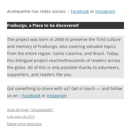
Acompanhe nas redes sociais: –
Facebook
or
Instagram
Fraiburgo, a Place to be discovered!
The project was born in 2006 to preserve the Tchô culture
and memory of Fraiburgo, also covering valuable topics
from the entire region, Santa Catarina, and Brazil. Today,
this bilingual project reachesthousands of readers across
the globe. All of this is only possible thanks to volunteers,
supporters, and readers like you.
Got something to share with us? Get in touch — and follow
us on –
Facebook
or
Instagram
Aula de hoje, “chupinzedo”
6 de maio de 2013
Deixe uma resposta