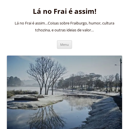
Pular
para
Lá no Frai é assim!
o
conteúdo
Lá no Frai é assim…Coisas sobre Fraiburgo, humor, cultura
tchozina, e outras ideias de valor…
Menu