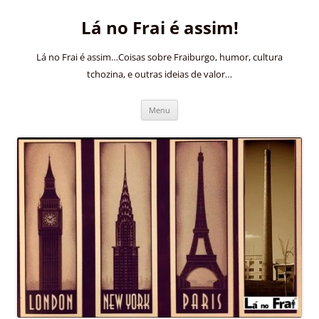
Pular
para
Lá no Frai é assim!
o
conteúdo
Lá no Frai é assim…Coisas sobre Fraiburgo, humor, cultura
tchozina, e outras ideias de valor…
Menu