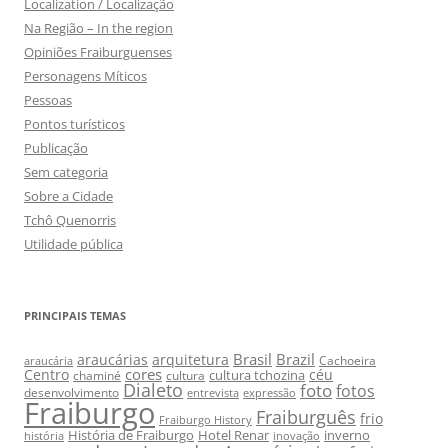
Localization / Localização
Na Região – In the region
Opiniões Fraiburguenses
Personagens Míticos
Pessoas
Pontos turísticos
Publicação
Sem categoria
Sobre a Cidade
Tchô Quenorris
Utilidade pública
PRINCIPAIS TEMAS
Brasil
Brazil
araucárias
arquitetura
Cachoeira
araucária
cores
Centro
céu
cultura tchozina
chaminé
cultura
Dialeto
foto
fotos
desenvolvimento
entrevista
expressão
Fraiburgo
Fraiburguês
frio
Fraiburgo History
História de Fraiburgo
Hotel Renar
inverno
história
inovação