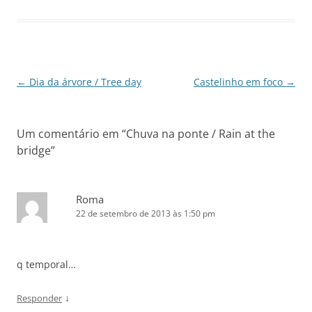
Navegação
←
Dia da árvore / Tree day
Castelinho em foco
→
de
posts
Um comentário em “
Chuva na ponte / Rain at the
bridge
”
Roma
22 de setembro de 2013 às 1:50 pm
q temporal…
↓
Responder