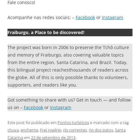
Fale conosco!
Acompanhe nas redes sociais: –
Facebook
or
Instagram
Fraiburgo, a Place to be discovered!
The project was born in 2006 to preserve the Tchô culture
and memory of Fraiburgo, also covering valuable topics
from the entire region, Santa Catarina, and Brazil. Today,
this bilingual project reachesthousands of readers across
the globe. All of this is only possible thanks to volunteers,
supporters, and readers like you.
Got something to share with us? Get in touch — and follow
us on –
Facebook
or
Instagram
Este post foi publicado em
Pontos turísticos
e marcado com a tag
chuva
,
enchente
,
Frei rogério
,
rio correntes
,
rio dos patos
,
Santa
Catarina
em
22 de setembro de 2013
.