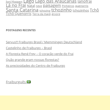
Lago
Lago das Araucárias
lanofrai
Joni Hoppen
Lá no Frai
paisagem
Natal
quenorris
neve
Pinheiros
Santa Catarina
tchozinho
Tchô
tchozinhos
tchozina
Tchô Quenorris
Terra da maçã
árvore
POSTAGENS RECENTES
Servus!!! Fraiburgo Brasil / Memmingen Deutschland
Castelinho de Fraiburgo – Brasil
A Floresta René Frey – O coração verde do Frai
Quão grande eram nossas florestas?
As preciosidades do Centro de Fraiburgo
Fraiburguês