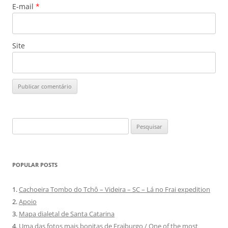
E-mail
*
Site
Pesquisar
por:
POPULAR POSTS
1.
Cachoeira Tombo do Tchô – Videira – SC – Lá no Frai expedition
2.
Apoio
3.
Mapa dialetal de Santa Catarina
4.
Uma das fotos mais bonitas de Fraiburgo / One of the most