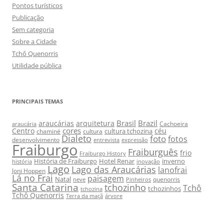
Pontos turísticos
Publicação
Sem categoria
Sobre a Cidade
Tchô Quenorris
Utilidade pública
PRINCIPAIS TEMAS
Brasil
Brazil
araucárias
arquitetura
Cachoeira
araucária
cores
Centro
céu
cultura tchozina
chaminé
cultura
Dialeto
foto
fotos
desenvolvimento
entrevista
expressão
Fraiburgo
Fraiburguês
frio
Fraiburgo History
História de Fraiburgo
Hotel Renar
inverno
história
inovação
Lago
Lago das Araucárias
lanofrai
Joni Hoppen
Lá no Frai
paisagem
Natal
quenorris
neve
Pinheiros
Santa Catarina
tchozinho
Tchô
tchozinhos
tchozina
Tchô Quenorris
Terra da maçã
árvore