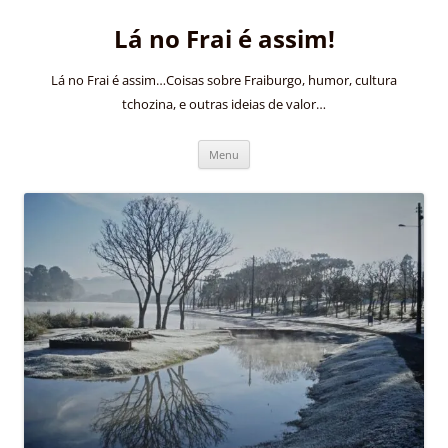
Pular
para
Lá no Frai é assim!
o
conteúdo
Lá no Frai é assim…Coisas sobre Fraiburgo, humor, cultura
tchozina, e outras ideias de valor…
Menu