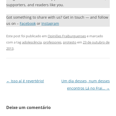
supporters, and readers like you.
Got something to share with us? Get in touch — and follow
us on –
Facebook
or
Instagram
Este post foi publicado em
Opiniões Fraiburguenses
e marcado
com a tag
adolescência
,
professores
,
protesto
em
23 de outubro de
2013
.
Navegação
←
Isso aí é revertério!
Um dia desses, num desses
de
encontros Lá no Frai…
→
posts
Deixe um comentário