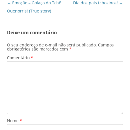
Navegação
←
Emoção – Golaço do Tchô
Dia dos pais tchozinos!
→
de
Quenorris! (True story)
posts
Deixe um comentário
O seu endereço de e-mail não será publicado.
Campos
obrigatórios são marcados com
*
Comentário
*
Nome
*