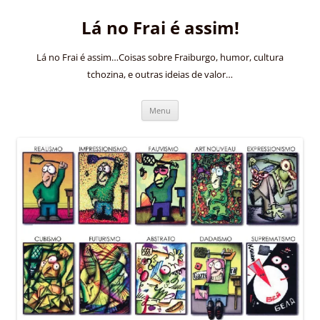
Pular
para
Lá no Frai é assim!
o
conteúdo
Lá no Frai é assim…Coisas sobre Fraiburgo, humor, cultura
tchozina, e outras ideias de valor…
Menu