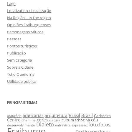
Lago
Localization / Localização
Na Região – In the region
Opiniões Fraiburguenses
Personagens Míticos
Pessoas
Pontos turísticos
Publicação
Sem categoria
Sobre a Cidade
Tchô Quenorris
Utilidade pública
PRINCIPAIS TEMAS
Brasil
Brazil
araucárias
arquitetura
Cachoeira
araucária
cores
Centro
céu
cultura tchozina
chaminé
cultura
Dialeto
foto
fotos
desenvolvimento
entrevista
expressão
Fraiburgo