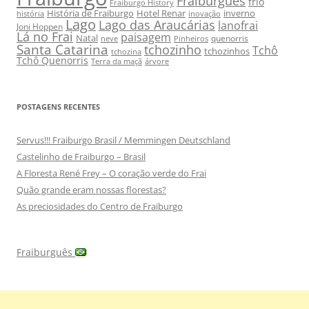
Fraiburguês
frio
Fraiburgo History
História de Fraiburgo
Hotel Renar
inverno
história
inovação
Lago
Lago das Araucárias
lanofrai
Joni Hoppen
Lá no Frai
paisagem
Natal
quenorris
neve
Pinheiros
Santa Catarina
tchozinho
Tchô
tchozinhos
tchozina
Tchô Quenorris
Terra da maçã
árvore
POSTAGENS RECENTES
Servus!!! Fraiburgo Brasil / Memmingen Deutschland
Castelinho de Fraiburgo – Brasil
A Floresta René Frey – O coração verde do Frai
Quão grande eram nossas florestas?
As preciosidades do Centro de Fraiburgo
Fraiburguês