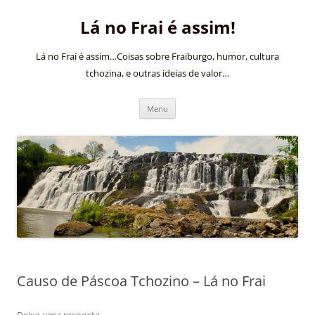
Pular
para
Lá no Frai é assim!
o
conteúdo
Lá no Frai é assim…Coisas sobre Fraiburgo, humor, cultura
tchozina, e outras ideias de valor…
Menu
Causo de Páscoa Tchozino – Lá no Frai
Deixe uma resposta