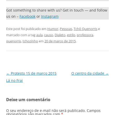
Got something to share with us? Get in touch — and follow
us on –
Facebook
or
Instagram
Este post foi publicado em
Humor
,
Pessoas
,
Tchô Quenorris
e
marcado com a tag
aula
,
causo
,
Dialeto
,
estilo
,
professora
,
quenorris
,
tchozinho
em
20 de março de 2015
.
Navegação
←
Protesto 15 de março 2015
O centro da cidade
→
de
Lá no Frai
posts
Deixe um comentário
O seu endereço de e-mail não será publicado.
Campos
obrigatórios são marcados com
*