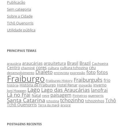
Publicação
Sem categoria
Sobre a Cidade
Tchô Quenorris
Utilidade pública
PRINCIPAIS TEMAS
Brasil
Brazil
araucárias
arquitetura
Cachoeira
araucária
cores
Centro
céu
cultura tchozina
chaminé
cultura
Dialeto
foto
fotos
desenvolvimento
entrevista
expressão
Fraiburgo
Fraiburguês
frio
Fraiburgo History
História de Fraiburgo
Hotel Renar
inverno
história
inovação
Lago
Lago das Araucárias
lanofrai
Joni Hoppen
Lá no Frai
paisagem
Natal
quenorris
neve
Pinheiros
Santa Catarina
tchozinho
Tchô
tchozinhos
tchozina
Tchô Quenorris
Terra da maçã
árvore
POSTAGENS RECENTES