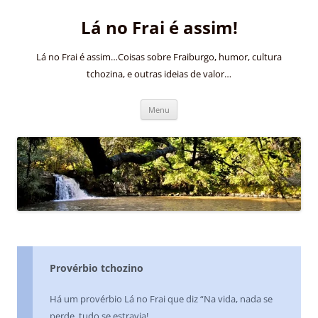
Pular
para
Lá no Frai é assim!
o
conteúdo
Lá no Frai é assim…Coisas sobre Fraiburgo, humor, cultura
tchozina, e outras ideias de valor…
Menu
Provérbio tchozino
Há um provérbio Lá no Frai que diz “Na vida, nada se
perde, tudo se estravia!