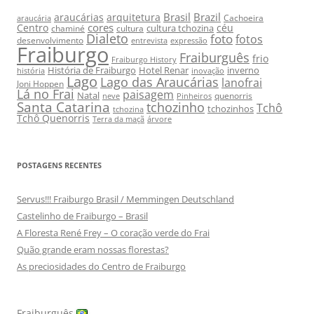
Brasil
Brazil
araucárias
arquitetura
Cachoeira
araucária
cores
Centro
céu
cultura tchozina
chaminé
cultura
Dialeto
foto
fotos
desenvolvimento
entrevista
expressão
Fraiburgo
Fraiburguês
frio
Fraiburgo History
História de Fraiburgo
Hotel Renar
inverno
história
inovação
Lago
Lago das Araucárias
lanofrai
Joni Hoppen
Lá no Frai
paisagem
Natal
quenorris
neve
Pinheiros
Santa Catarina
tchozinho
Tchô
tchozinhos
tchozina
Tchô Quenorris
Terra da maçã
árvore
POSTAGENS RECENTES
Servus!!! Fraiburgo Brasil / Memmingen Deutschland
Castelinho de Fraiburgo – Brasil
A Floresta René Frey – O coração verde do Frai
Quão grande eram nossas florestas?
As preciosidades do Centro de Fraiburgo
Fraiburguês