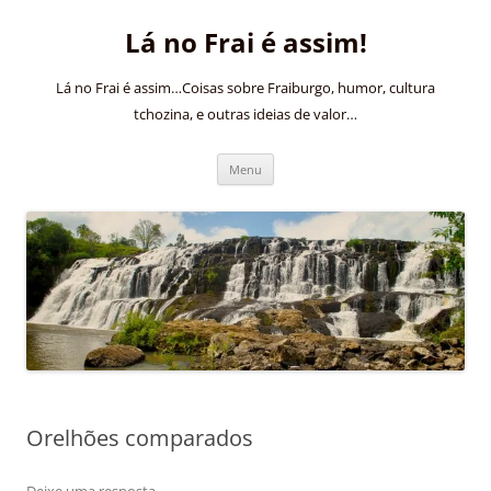
Pular
para
Lá no Frai é assim!
o
conteúdo
Lá no Frai é assim…Coisas sobre Fraiburgo, humor, cultura
tchozina, e outras ideias de valor…
Menu
Orelhões comparados
Deixe uma resposta