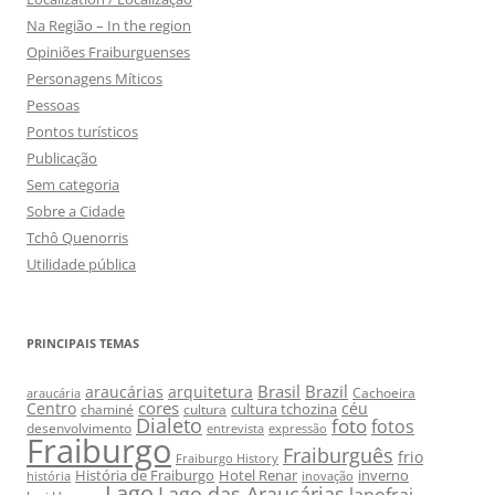
Na Região – In the region
Opiniões Fraiburguenses
Personagens Míticos
Pessoas
Pontos turísticos
Publicação
Sem categoria
Sobre a Cidade
Tchô Quenorris
Utilidade pública
PRINCIPAIS TEMAS
Brasil
Brazil
araucárias
arquitetura
Cachoeira
araucária
cores
Centro
céu
cultura tchozina
chaminé
cultura
Dialeto
foto
fotos
desenvolvimento
entrevista
expressão
Fraiburgo
Fraiburguês
frio
Fraiburgo History
História de Fraiburgo
Hotel Renar
inverno
história
inovação
Lago
Lago das Araucárias
lanofrai