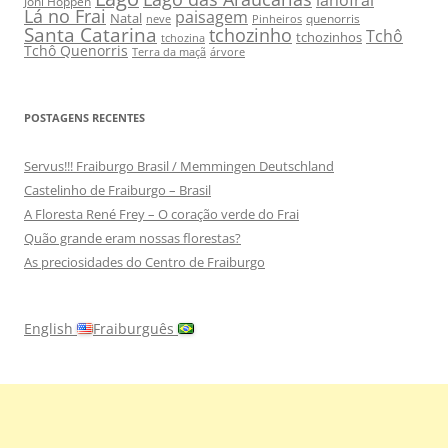
Joni Hoppen
Lá no Frai
paisagem
Natal
quenorris
neve
Pinheiros
Santa Catarina
tchozinho
Tchô
tchozinhos
tchozina
Tchô Quenorris
Terra da maçã
árvore
POSTAGENS RECENTES
Servus!!! Fraiburgo Brasil / Memmingen Deutschland
Castelinho de Fraiburgo – Brasil
A Floresta René Frey – O coração verde do Frai
Quão grande eram nossas florestas?
As preciosidades do Centro de Fraiburgo
English
Fraiburguês