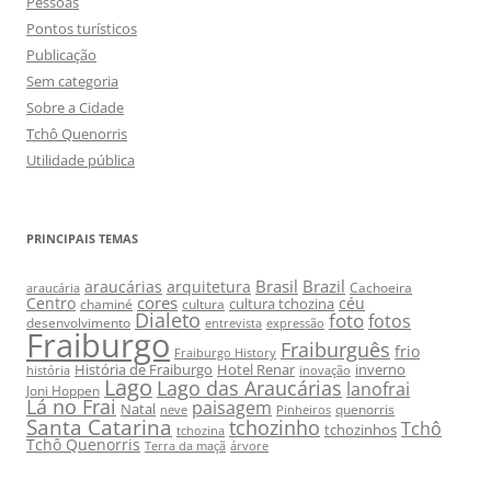
Pessoas
Pontos turísticos
Publicação
Sem categoria
Sobre a Cidade
Tchô Quenorris
Utilidade pública
PRINCIPAIS TEMAS
Brasil
Brazil
araucárias
arquitetura
Cachoeira
araucária
cores
Centro
céu
cultura tchozina
chaminé
cultura
Dialeto
foto
fotos
desenvolvimento
entrevista
expressão
Fraiburgo
Fraiburguês
frio
Fraiburgo History
História de Fraiburgo
Hotel Renar
inverno
história
inovação
Lago
Lago das Araucárias
lanofrai
Joni Hoppen
Lá no Frai
paisagem
Natal
quenorris
neve
Pinheiros
Santa Catarina
tchozinho
Tchô
tchozinhos
tchozina
Tchô Quenorris
Terra da maçã
árvore