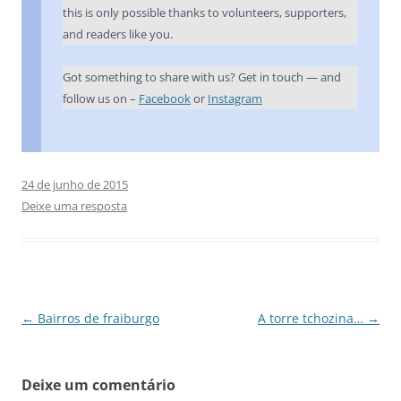
this is only possible thanks to volunteers, supporters,
and readers like you.
Got something to share with us? Get in touch — and
follow us on –
Facebook
or
Instagram
24 de junho de 2015
Deixe uma resposta
Navegação
←
Bairros de fraiburgo
A torre tchozina…
→
de
posts
Deixe um comentário