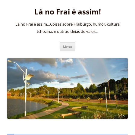
Pular
para
Lá no Frai é assim!
o
conteúdo
Lá no Frai é assim…Coisas sobre Fraiburgo, humor, cultura
tchozina, e outras ideias de valor…
Menu