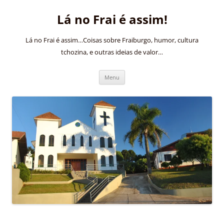
Pular
para
Lá no Frai é assim!
o
conteúdo
Lá no Frai é assim…Coisas sobre Fraiburgo, humor, cultura
tchozina, e outras ideias de valor…
Menu