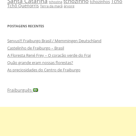
Santa Catarina
tchozinho
Tchô
tchozinhos
tchozina
Tchô Quenorris
Terra da maçã
árvore
POSTAGENS RECENTES
Servus!!! Fraiburgo Brasil / Memmingen Deutschland
Castelinho de Fraiburgo – Brasil
A Floresta René Frey – O coração verde do Frai
Quão grande eram nossas florestas?
As preciosidades do Centro de Fraiburgo
Fraiburguês