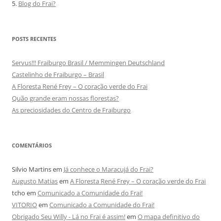
5.
Blog do Frai?
POSTS RECENTES
Servus!!! Fraiburgo Brasil / Memmingen Deutschland
Castelinho de Fraiburgo – Brasil
A Floresta René Frey – O coração verde do Frai
Quão grande eram nossas florestas?
As preciosidades do Centro de Fraiburgo
COMENTÁRIOS
Silvio Martins
em
Já conhece o Maracujá do Frai?
Augusto Matias
em
A Floresta René Frey – O coração verde do Frai
tcho
em
Comunicado a Comunidade do Frai!
VITORIO
em
Comunicado a Comunidade do Frai!
Obrigado Seu Willy - Lá no Frai é assim!
em
O mapa definitivo do