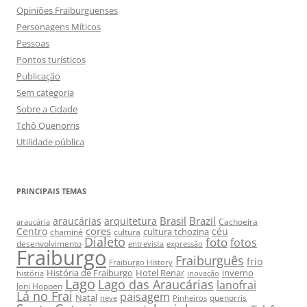
Opiniões Fraiburguenses
Personagens Míticos
Pessoas
Pontos turísticos
Publicação
Sem categoria
Sobre a Cidade
Tchô Quenorris
Utilidade pública
PRINCIPAIS TEMAS
Brasil
Brazil
araucárias
arquitetura
Cachoeira
araucária
cores
Centro
céu
cultura tchozina
chaminé
cultura
Dialeto
foto
fotos
desenvolvimento
entrevista
expressão
Fraiburgo
Fraiburguês
frio
Fraiburgo History
História de Fraiburgo
Hotel Renar
inverno
história
inovação
Lago
Lago das Araucárias
lanofrai
Joni Hoppen
Lá no Frai
paisagem
Natal
quenorris
neve
Pinheiros