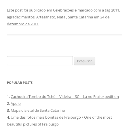
Este post foi publicado em
Celebrações
e marcado com a tag
2011
,
agradecimentos
,
Artesanato
,
Natal
,
Santa Catarina
em
24 de
dezembro de 2011
.
Pesquisar
por:
POPULAR POSTS
1.
Cachoeira Tombo do Tchô – Videira – SC – Lá no Frai expedition
2.
Apoio
3.
Mapa dialetal de Santa Catarina
4.
Uma das fotos mais bonitas de Fraiburgo / One of the most
beautiful pictures of Fraiburgo