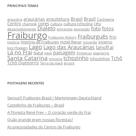
PRINCIPAIS TEMAS
Brasil
Brazil
araucárias
arquitetura
Cachoeira
araucária
cores
Centro
céu
cultura tchozina
chaminé
cultura
Dialeto
foto
fotos
desenvolvimento
entrevista
expressão
Fraiburgo
Fraiburguês
frio
Fraiburgo History
História de Fraiburgo
Hotel Renar
inverno
história
inovação
Lago
Lago das Araucárias
lanofrai
Joni Hoppen
Lá no Frai
paisagem
Natal
quenorris
neve
Pinheiros
Santa Catarina
tchozinho
Tchô
tchozinhos
tchozina
Tchô Quenorris
Terra da maçã
árvore
POSTAGENS RECENTES
Servus!!! Fraiburgo Brasil / Memmingen Deutschland
Castelinho de Fraiburgo – Brasil
A Floresta René Frey – O coração verde do Frai
Quão grande eram nossas florestas?
As preciosidades do Centro de Fraiburgo