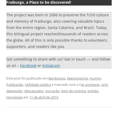
Fraiburgo, a Place to be discovered!
The project was born in 2006 to preserve the Tchô culture
and memory of Fraiburgo, also covering valuable topics
from the entire region, Santa Catarina, and Brazil. Today,
this bilingual project reachesthousands of readers across
the globe. All of this is only possible thanks to volunteers,
supporters, and readers like you.
Got something to share with us? Get in touch — and follow
us on –
Facebook
or
Instagram
Este post foi publicado em
Bardosices
,
Depoimentos
,
Humor
,
Publicação
,
Utilidade pública
e marcado com a tag
anoitecer
,
anti-
depressão
,
descascador
,
inovação
,
item de cozinha
,
pinhão
,
tecnologia
em
11 de abril de 2015
.