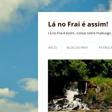
Pular
para
o
Lá no Frai é assim!
conteúdo
Lá no Frai é assim…Coisas sobre Fraiburgo, 
INÍCIO
BLOG DO FRAI?
PATROCI