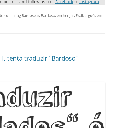
in touch — and follow us on –
Facebook
or
Instagram
do com a tag
Bardosear
,
Bardoso
,
enchergar
,
Fraiburguês
em
il, tenta traduzir “Bardoso”