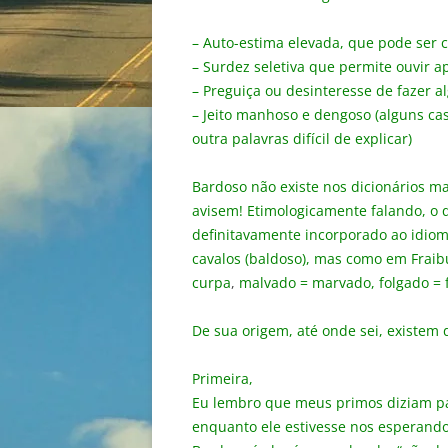
– Auto-estima elevada, que pode ser 
– Surdez seletiva que permite ouvir 
– Preguiça ou desinteresse de fazer a
– Jeito manhoso e dengoso (alguns ca
outra palavras difícil de explicar)
Bardoso não existe nos dicionários m
avisem! Etimologicamente falando, o 
definitavamente incorporado ao idioma
cavalos (baldoso), mas como em Fraib
curpa
,
malvado = marvado,
folgado = 
De sua origem, até onde sei, existem 
Primeira,
Eu lembro que meus primos diziam par
enquanto ele estivesse nos esperando,