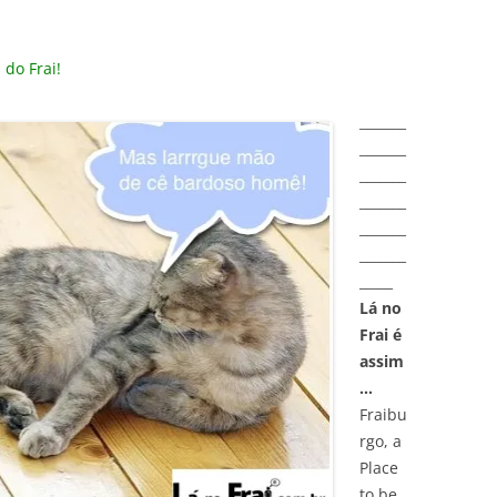
do Frai!
_______
_______
_______
_______
_______
_______
_____
Lá no
Frai é
assim
…
Fraibu
rgo, a
Place
to be