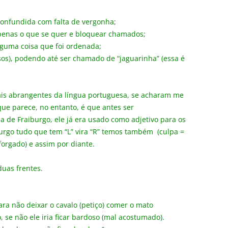
confundida com falta de vergonha;
apenas o que se quer e bloquear chamados;
lguma coisa que foi ordenada;
sos), podendo até ser chamado de “jaguarinha” (essa é
ais abrangentes da língua portuguesa, se acharam me
que parece, no entanto, é que antes ser
 de Fraiburgo, ele já era usado como adjetivo para os
urgo tudo que tem “L” vira “R” temos também (culpa =
forgado) e assim por diante.
duas frentes.
a não deixar o cavalo (petiço) comer o mato
 se não ele iria ficar bardoso (mal acostumado).