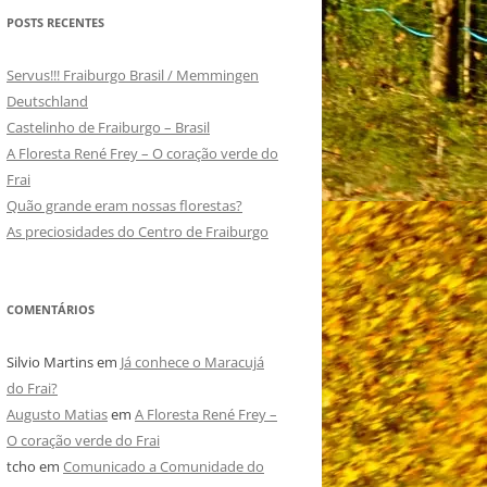
POSTS RECENTES
Servus!!! Fraiburgo Brasil / Memmingen
Deutschland
Castelinho de Fraiburgo – Brasil
A Floresta René Frey – O coração verde do
Frai
Quão grande eram nossas florestas?
As preciosidades do Centro de Fraiburgo
COMENTÁRIOS
Silvio Martins
em
Já conhece o Maracujá
do Frai?
Augusto Matias
em
A Floresta René Frey –
O coração verde do Frai
tcho
em
Comunicado a Comunidade do