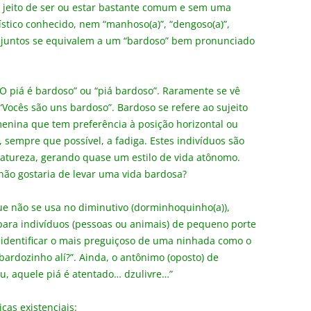
 jeito de ser ou estar bastante comum e sem uma
ístico conhecido, nem “manhoso(a)”, “dengoso(a)”,
 juntos se equivalem a um “bardoso” bem pronunciado
“O piá é bardoso” ou “piá bardoso”. Raramente se vê
. “Vocês são uns bardoso”. Bardoso se refere ao sujeito
 menina que tem preferência à posição horizontal ou
 sempre que possível, a fadiga. Estes indivíduos são
 natureza, gerando quase um estilo de vida atônomo.
ão gostaria de levar uma vida bardosa?
e não se usa no diminutivo (dorminhoquinho(a)),
 para indivíduos (pessoas ou animais) de pequeno porte
identificar o mais preguiçoso de uma ninhada como o
ardozinho alí?”. Ainda, o antônimo (oposto) de
u, aquele piá é atentado… dzulivre…”
cas existenciais: