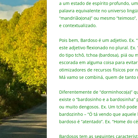
a um estado de espírito profundo, um
palavra equivalente no universo lingü
“mandrião(ona)” ou mesmo “teimoso”,
e contextualizado.
Pois bem, Bardoso é um adjetivo. Ex. 
este adjetivo flexionado no plural. Ex
do tipo tchô, tchoa (bardosa), piá ou
escorada em alguma coisa para evitar,
otimizadores de recursos físicos por
Má vamo se combiná, quem de tanto n
Diferentemente de “dorminhoco(a)” qu
existe o “bardosinho e a bardosinha”
ou muito dengosos. Ex. Um tchô pode 
bardozinho – “Ó tá vendo que aquele b
bardoso é “atentado”. Ex. “Home do cé
Bardosos tem as seguintes característi