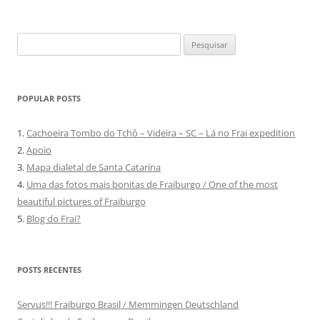
Pesquisar
por:
POPULAR POSTS
1.
Cachoeira Tombo do Tchô – Videira – SC – Lá no Frai expedition
2.
Apoio
3.
Mapa dialetal de Santa Catarina
4.
Uma das fotos mais bonitas de Fraiburgo / One of the most
beautiful pictures of Fraiburgo
5.
Blog do Frai?
POSTS RECENTES
Servus!!! Fraiburgo Brasil / Memmingen Deutschland