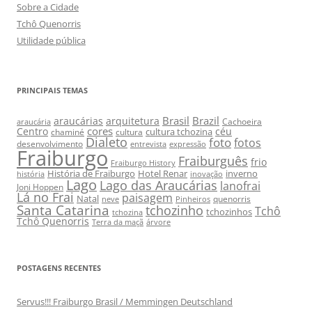
Sobre a Cidade
Tchô Quenorris
Utilidade pública
PRINCIPAIS TEMAS
Brasil
Brazil
araucárias
arquitetura
Cachoeira
araucária
cores
Centro
céu
cultura tchozina
chaminé
cultura
Dialeto
foto
fotos
desenvolvimento
entrevista
expressão
Fraiburgo
Fraiburguês
frio
Fraiburgo History
História de Fraiburgo
Hotel Renar
inverno
história
inovação
Lago
Lago das Araucárias
lanofrai
Joni Hoppen
Lá no Frai
paisagem
Natal
quenorris
neve
Pinheiros
Santa Catarina
tchozinho
Tchô
tchozinhos
tchozina
Tchô Quenorris
Terra da maçã
árvore
POSTAGENS RECENTES
Servus!!! Fraiburgo Brasil / Memmingen Deutschland