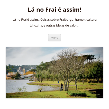
Pular
para
Lá no Frai é assim!
o
conteúdo
Lá no Frai é assim…Coisas sobre Fraiburgo, humor, cultura
tchozina, e outras ideias de valor…
Menu