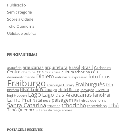
Publicação
Sem categoria
Sobre a Cidade
Tchô Quenorris
Utilidade pública
PRINCIPAIS TEMAS
Brasil
Brazil
araucárias
arquitetura
Cachoeira
araucária
cores
Centro
céu
cultura tchozina
chaminé
cultura
Dialeto
foto
fotos
desenvolvimento
entrevista
expressão
Fraiburgo
Fraiburguês
frio
Fraiburgo History
História de Fraiburgo
Hotel Renar
inverno
história
inovação
Lago
Lago das Araucárias
lanofrai
Joni Hoppen
Lá no Frai
paisagem
Natal
quenorris
neve
Pinheiros
Santa Catarina
tchozinho
Tchô
tchozinhos
tchozina
Tchô Quenorris
Terra da maçã
árvore
POSTAGENS RECENTES