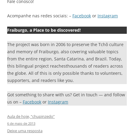
Fale conosco!
Acompanhe nas redes sociais: –
Facebook
or
Instagram
Fraiburgo, a Place to be discovered!
The project was born in 2006 to preserve the Tchô culture
and memory of Fraiburgo, also covering valuable topics
from the entire region, Santa Catarina, and Brazil. Today,
this bilingual project reachesthousands of readers across
the globe. All of this is only possible thanks to volunteers,
supporters, and readers like you.
Got something to share with us? Get in touch — and follow
us on –
Facebook
or
Instagram
Aula de hoje, “chupinzedo”
6 de maio de 2013
Deixe uma resposta