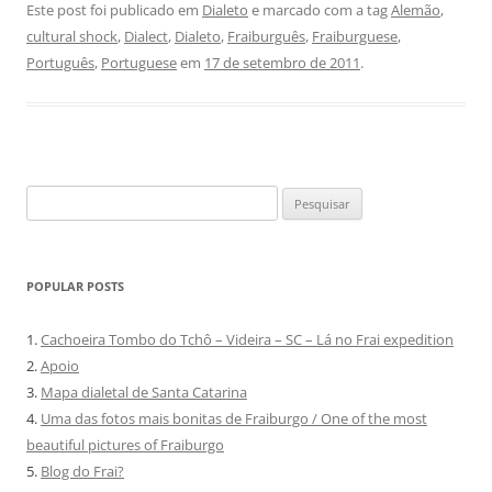
Este post foi publicado em
Dialeto
e marcado com a tag
Alemão
,
cultural shock
,
Dialect
,
Dialeto
,
Fraiburguês
,
Fraiburguese
,
Português
,
Portuguese
em
17 de setembro de 2011
.
Pesquisar
por:
POPULAR POSTS
1.
Cachoeira Tombo do Tchô – Videira – SC – Lá no Frai expedition
2.
Apoio
3.
Mapa dialetal de Santa Catarina
4.
Uma das fotos mais bonitas de Fraiburgo / One of the most
beautiful pictures of Fraiburgo
5.
Blog do Frai?