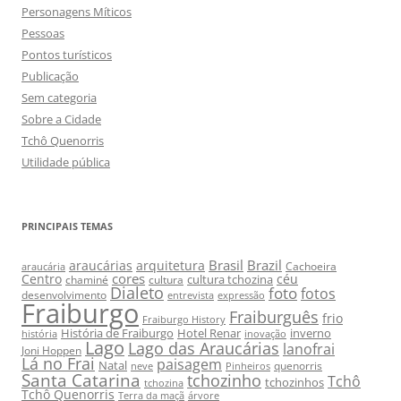
Personagens Míticos
Pessoas
Pontos turísticos
Publicação
Sem categoria
Sobre a Cidade
Tchô Quenorris
Utilidade pública
PRINCIPAIS TEMAS
Brasil
Brazil
araucárias
arquitetura
Cachoeira
araucária
cores
Centro
céu
cultura tchozina
chaminé
cultura
Dialeto
foto
fotos
desenvolvimento
entrevista
expressão
Fraiburgo
Fraiburguês
frio
Fraiburgo History
História de Fraiburgo
Hotel Renar
inverno
história
inovação
Lago
Lago das Araucárias
lanofrai
Joni Hoppen
Lá no Frai
paisagem
Natal
quenorris
neve
Pinheiros
Santa Catarina
tchozinho
Tchô
tchozinhos
tchozina
Tchô Quenorris
Terra da maçã
árvore