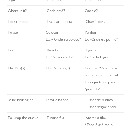
Where is it?
Onde está?
Cadele?
Lock the door
Trancar a porta
Chaviá porta.
To put
Colocar
Ponhar
Ex. – Onde eu coloco?
Ex. -Onde eu ponho?
Fast
Rápido
Ligero
Ex. Vai lá rápido!
Ex. Vai lá ligero!
The Boy(s)
O(s) Menino(s)
O(s) Piá -*A palavra
piá não aceita plural.
O conjunto de piá é
“piazada”.
To be looking at
Estar olhando
– Estar de butuca
– Estar negaciando
To jump the queue
Furar a fila
Atorar a fila.
*Essa é até meio