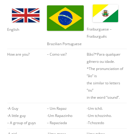
Fraiburguese –
English
Fraiburguês
Brazilian Portuguese
How are you?
– Como vai?
Bão?*Para qualquer
gênero ou idade.
*The pronunciation of
“ão” is
the similar to letters
“ou”
in the word “sound”.
-A Guy
– Um Rapaz
-Um tchô.
-A little guy
-Um Rapazinho
-Um tchozinho.
– A group of guys
– Rapaziada
-Tchozedo
A girl
Uma moça.
Uma tchoa.