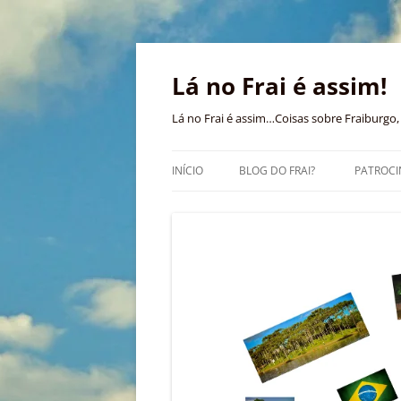
Pular
para
o
Lá no Frai é assim!
conteúdo
Lá no Frai é assim…Coisas sobre Fraiburgo, 
INÍCIO
BLOG DO FRAI?
PATROCI