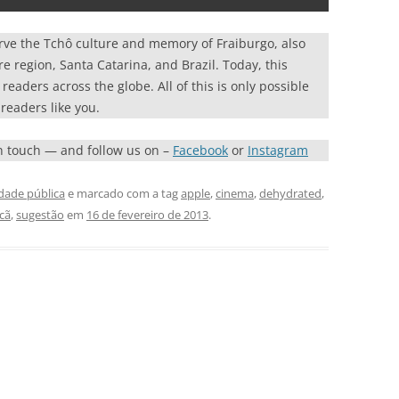
rve the Tchô culture and memory of Fraiburgo, also
re region, Santa Catarina, and Brazil. Today, this
eaders across the globe. All of this is only possible
readers like you.
in touch — and follow us on –
Facebook
or
Instagram
idade pública
e marcado com a tag
apple
,
cinema
,
dehydrated
,
cã
,
sugestão
em
16 de fevereiro de 2013
.