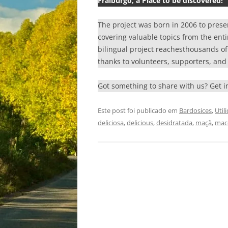
Fraiburgo, a Place to be discovered!
The project was born in 2006 to prese
covering valuable topics from the enti
bilingual project reachesthousands of r
thanks to volunteers, supporters, and 
Got something to share with us? Get 
Este post foi publicado em
Bardosices
,
Util
deliciosa
,
delicious
,
desidratada
,
maçã
,
mac