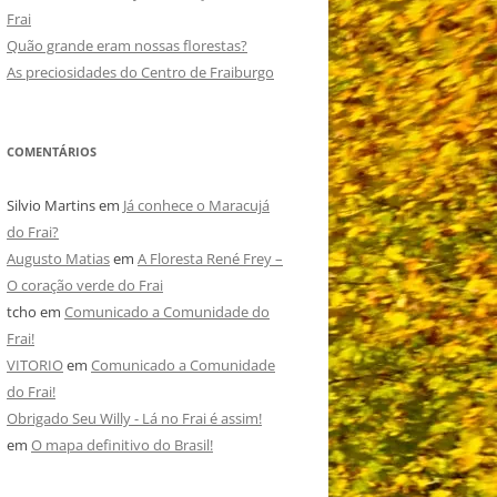
Frai
Quão grande eram nossas florestas?
As preciosidades do Centro de Fraiburgo
COMENTÁRIOS
Silvio Martins
em
Já conhece o Maracujá
do Frai?
Augusto Matias
em
A Floresta René Frey –
O coração verde do Frai
tcho
em
Comunicado a Comunidade do
Frai!
VITORIO
em
Comunicado a Comunidade
do Frai!
Obrigado Seu Willy - Lá no Frai é assim!
em
O mapa definitivo do Brasil!