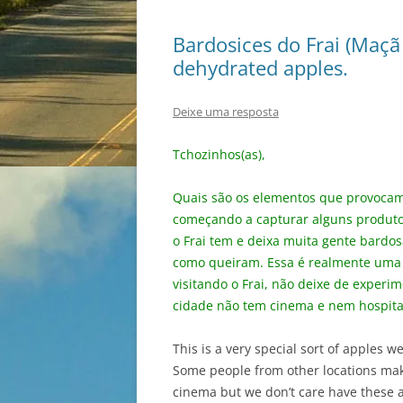
Bardosices do Frai (Maçã 
dehydrated apples.
Deixe uma resposta
Tchozinhos(as),
Quais são os elementos que provocam 
começando a capturar alguns produtos
o Frai tem e deixa muita gente bardo
como queiram. Essa é realmente uma 
visitando o Frai, não deixe de experim
cidade não tem cinema e nem hospital, 
This is a very special sort of apples
Some people from other locations make
cinema but we don’t care have these a