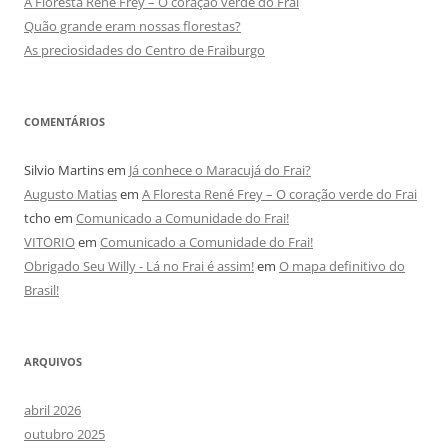
A Floresta René Frey – O coração verde do Frai
Quão grande eram nossas florestas?
As preciosidades do Centro de Fraiburgo
COMENTÁRIOS
Silvio Martins
em
Já conhece o Maracujá do Frai?
Augusto Matias
em
A Floresta René Frey – O coração verde do Frai
tcho
em
Comunicado a Comunidade do Frai!
VITORIO
em
Comunicado a Comunidade do Frai!
Obrigado Seu Willy - Lá no Frai é assim!
em
O mapa definitivo do
Brasil!
ARQUIVOS
abril 2026
outubro 2025