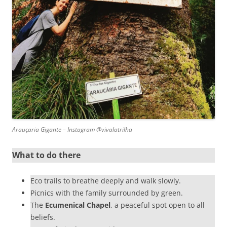
Arauçaria Gigante – Instagram @vivalatrilha
What to do there
Eco trails to breathe deeply and walk slowly.
Picnics with the family surrounded by green.
The
Ecumenical Chapel
, a peaceful spot open to all
beliefs.