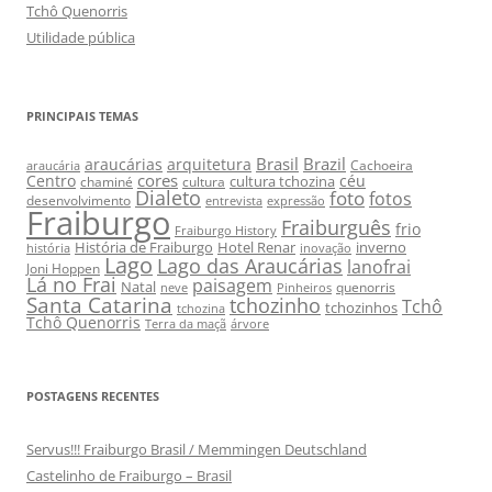
Tchô Quenorris
Utilidade pública
PRINCIPAIS TEMAS
Brasil
Brazil
araucárias
arquitetura
Cachoeira
araucária
cores
Centro
céu
cultura tchozina
chaminé
cultura
Dialeto
foto
fotos
desenvolvimento
entrevista
expressão
Fraiburgo
Fraiburguês
frio
Fraiburgo History
História de Fraiburgo
Hotel Renar
inverno
história
inovação
Lago
Lago das Araucárias
lanofrai
Joni Hoppen
Lá no Frai
paisagem
Natal
quenorris
neve
Pinheiros
Santa Catarina
tchozinho
Tchô
tchozinhos
tchozina
Tchô Quenorris
Terra da maçã
árvore
POSTAGENS RECENTES
Servus!!! Fraiburgo Brasil / Memmingen Deutschland
Castelinho de Fraiburgo – Brasil