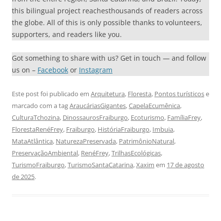
this bilingual project reachesthousands of readers across
the globe. All of this is only possible thanks to volunteers,
supporters, and readers like you.
Got something to share with us? Get in touch — and follow
us on –
Facebook
or
Instagram
Este post foi publicado em
Arquitetura
,
Floresta
,
Pontos turísticos
e
marcado com a tag
AraucáriasGigantes
,
CapelaEcumênica
,
CulturaTchozina
,
DinossaurosFraiburgo
,
Ecoturismo
,
FamíliaFrey
,
FlorestaRenéFrey
,
Fraiburgo
,
HistóriaFraiburgo
,
Imbuia
,
MataAtlântica
,
NaturezaPreservada
,
PatrimônioNatural
,
PreservaçãoAmbiental
,
RenéFrey
,
TrilhasEcológicas
,
TurismoFraiburgo
,
TurismoSantaCatarina
,
Xaxim
em
17 de agosto
de 2025
.