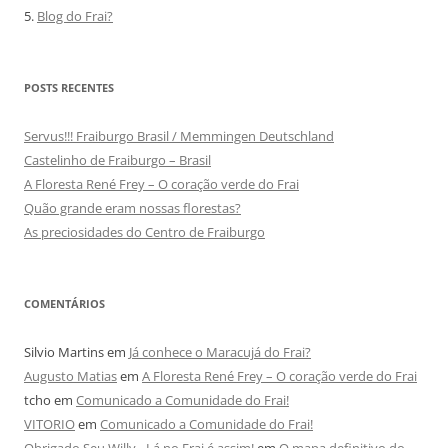
5.
Blog do Frai?
POSTS RECENTES
Servus!!! Fraiburgo Brasil / Memmingen Deutschland
Castelinho de Fraiburgo – Brasil
A Floresta René Frey – O coração verde do Frai
Quão grande eram nossas florestas?
As preciosidades do Centro de Fraiburgo
COMENTÁRIOS
Silvio Martins
em
Já conhece o Maracujá do Frai?
Augusto Matias
em
A Floresta René Frey – O coração verde do Frai
tcho
em
Comunicado a Comunidade do Frai!
VITORIO
em
Comunicado a Comunidade do Frai!
Obrigado Seu Willy - Lá no Frai é assim!
em
O mapa definitivo do