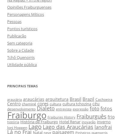
Opiniões Fraiburguenses
Personagens Míticos
Pessoas
Pontos turísticos
Publicação
Sem categoria
Sobre a Cidade
Tchô Quenorris
Utilidade pública
PRINCIPAIS TEMAS
Brasil
Brazil
araucárias
arquitetura
Cachoeira
araucária
cores
Centro
céu
cultura tchozina
chaminé
cultura
Dialeto
foto
fotos
desenvolvimento
entrevista
expressão
Fraiburgo
Fraiburguês
frio
Fraiburgo History
História de Fraiburgo
Hotel Renar
inverno
história
inovação
Lago
Lago das Araucárias
lanofrai
Joni Hoppen
Lá no Frai
paisagem
Natal
quenorris
neve
Pinheiros