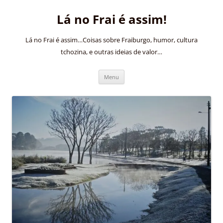
Pular
para
Lá no Frai é assim!
o
conteúdo
Lá no Frai é assim…Coisas sobre Fraiburgo, humor, cultura
tchozina, e outras ideias de valor…
Menu