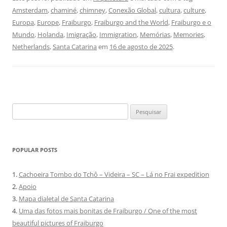
Amsterdam
,
chaminé
,
chimney
,
Conexão Global
,
cultura
,
culture
,
Europa
,
Europe
,
Fraiburgo
,
Fraiburgo and the World
,
Fraiburgo e o
Mundo
,
Holanda
,
Imigração
,
Immigration
,
Memórias
,
Memories
,
Netherlands
,
Santa Catarina
em
16 de agosto de 2025
.
Pesquisar
por:
POPULAR POSTS
1.
Cachoeira Tombo do Tchô – Videira – SC – Lá no Frai expedition
2.
Apoio
3.
Mapa dialetal de Santa Catarina
4.
Uma das fotos mais bonitas de Fraiburgo / One of the most
beautiful pictures of Fraiburgo