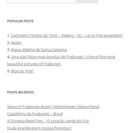
por:
POPULAR POSTS
1.
Cachoeira Tombo do Tchô – Videira – SC – Lá no Frai expedition
2.
Apoio
3.
Mapa dialetal de Santa Catarina
4.
Uma das fotos mais bonitas de Fraiburgo / One of the most
beautiful pictures of Fraiburgo
5.
Blog do Frai?
POSTS RECENTES
Servus!!! Fraiburgo Brasil / Memmingen Deutschland
Castelinho de Fraiburgo – Brasil
A Floresta René Frey – O coração verde do Frai
Quão grande eram nossas florestas?