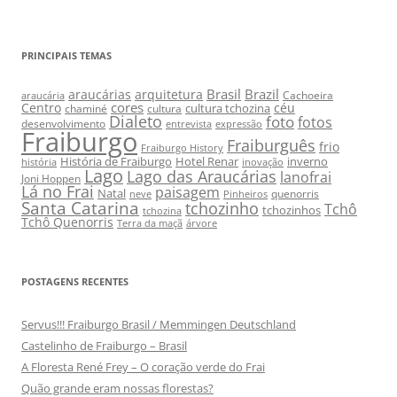
PRINCIPAIS TEMAS
Brasil
Brazil
araucárias
arquitetura
Cachoeira
araucária
cores
Centro
céu
cultura tchozina
chaminé
cultura
Dialeto
foto
fotos
desenvolvimento
entrevista
expressão
Fraiburgo
Fraiburguês
frio
Fraiburgo History
História de Fraiburgo
Hotel Renar
inverno
história
inovação
Lago
Lago das Araucárias
lanofrai
Joni Hoppen
Lá no Frai
paisagem
Natal
quenorris
neve
Pinheiros
Santa Catarina
tchozinho
Tchô
tchozinhos
tchozina
Tchô Quenorris
Terra da maçã
árvore
POSTAGENS RECENTES
Servus!!! Fraiburgo Brasil / Memmingen Deutschland
Castelinho de Fraiburgo – Brasil
A Floresta René Frey – O coração verde do Frai
Quão grande eram nossas florestas?