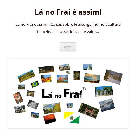
Pular
para
Lá no Frai é assim!
o
conteúdo
Lá no Frai é assim…Coisas sobre Fraiburgo, humor, cultura
tchozina, e outras ideias de valor…
Menu