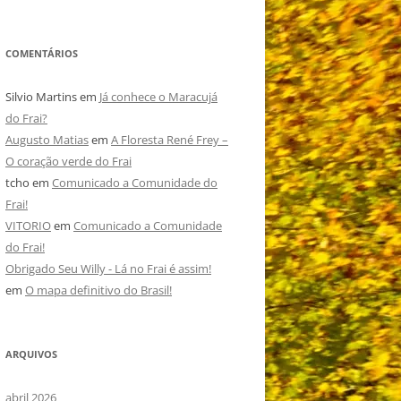
COMENTÁRIOS
Silvio Martins
em
Já conhece o Maracujá
do Frai?
Augusto Matias
em
A Floresta René Frey –
O coração verde do Frai
tcho
em
Comunicado a Comunidade do
Frai!
VITORIO
em
Comunicado a Comunidade
do Frai!
Obrigado Seu Willy - Lá no Frai é assim!
em
O mapa definitivo do Brasil!
ARQUIVOS
abril 2026