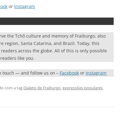
book
or
Instagram
rve the Tchô culture and memory of Fraiburgo, also
re region, Santa Catarina, and Brazil. Today, this
eaders across the globe. All of this is only possible
readers like you.
in touch — and follow us on –
Facebook
or
Instagram
do com a tag
Dialeto de Fraiburgo
,
expressões populares
,