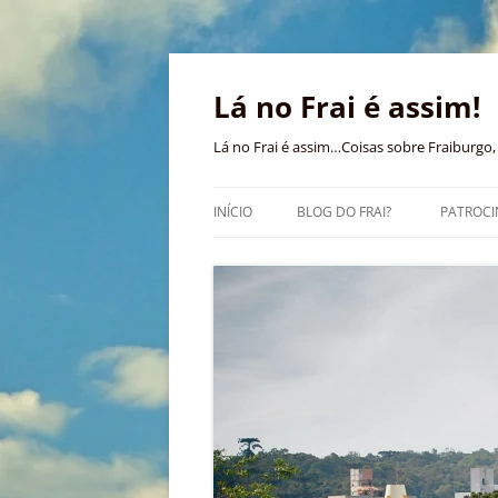
Pular
para
o
Lá no Frai é assim!
conteúdo
Lá no Frai é assim…Coisas sobre Fraiburgo, 
INÍCIO
BLOG DO FRAI?
PATROCI