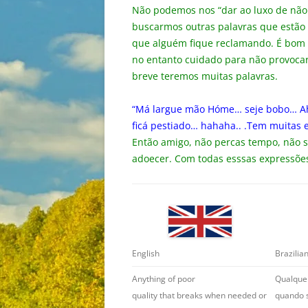
Não podemos nos “dar ao luxo de não 
buscarmos outras palavras que estão p
que alguém fique reclamando. É bom 
no entanto cuidado para não provoca
breve teremos muitas palavras.
“Má largue mão Hóme… seje bobo… Ahh 
ficá pestiado… hahaha.. .Tem muitas e
Então amigo, não percas tempo, não sej
adoecer. Com todas esssas expressões
Brazilia
English
Anything of poor
Qualquer
quality that breaks when needed or
quando 