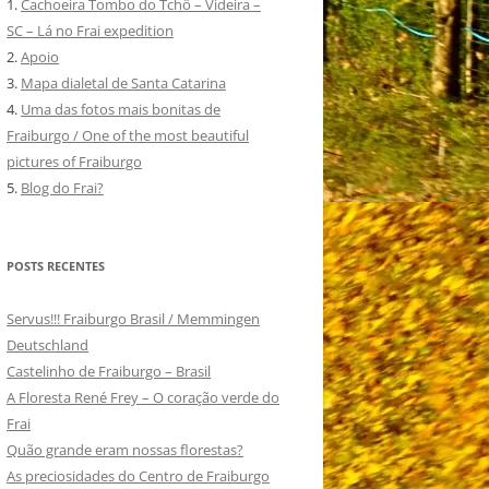
1.
Cachoeira Tombo do Tchô – Videira –
SC – Lá no Frai expedition
2.
Apoio
3.
Mapa dialetal de Santa Catarina
4.
Uma das fotos mais bonitas de
Fraiburgo / One of the most beautiful
pictures of Fraiburgo
5.
Blog do Frai?
POSTS RECENTES
Servus!!! Fraiburgo Brasil / Memmingen
Deutschland
Castelinho de Fraiburgo – Brasil
A Floresta René Frey – O coração verde do
Frai
Quão grande eram nossas florestas?
As preciosidades do Centro de Fraiburgo