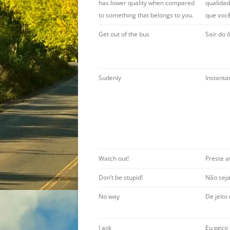
has lower quality when compared
qualidad
to something that belongs to you.
que você
Get out of the bus
Sair do 
Sudenly
Instant
Watch out!
Preste a
Don’t be stupid!
Não seja
No way
De jeito
I ask
Eu peço