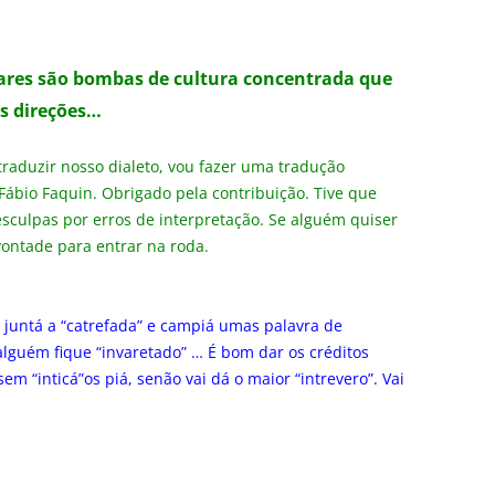
ares são bombas de cultura concentrada que
s direções…
traduzir nosso dialeto, vou fazer uma tradução
Fábio Faquin. Obrigado pela contribuição. Tive que
sculpas por erros de interpretação. Se alguém quiser
vontade para entrar na roda.
 juntá a “catrefada” e campiá umas palavra de
alguém fique “invaretado” … É bom dar os créditos
m “inticá”os piá, senão vai dá o maior “intrevero”. Vai