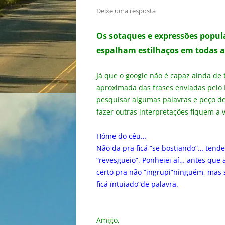
Deixe uma resposta
Os sotaques e expressões popul
espalham estilhaços em todas a
Já que o google não é capaz ainda de 
aproximada das frases enviadas pelo 
pesquisar algumas palavras e peço de
fazer outras interpretações fiquem a 
Hóme do céu…
Não da pra ficá “se bostiando”… tende
“revesgueio”. Ponheiei aí… antes que 
certo pra não “ingrupi”ninguém, mas se
ficá ïntuiado”de palavra.
Amigo,