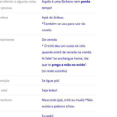
e inferior a alguma coisa
Aquilo é uma Bichera nem
perda
 possua.
tempo!
ônibus
Apiá do ônibus.
*Também se usa para sair do
cavalo.
aneamente
De vereda
* O tchô deu um susto ne nóis
quando entrô de vereda na combi.
Ai falei “se enchergue home, óie
que te
prego a mão no ovido
“.
(to rindo sozinho)
tenção
Se ligue piá!
 tolo!
Seje bobo!
 nenhum.
Mascredo (piá, tchô ou muié).*Não
aceita a palavra tchoa.
Eu pido!