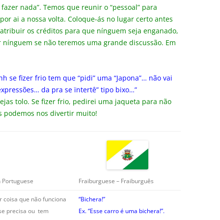
fazer nada”. Temos que reunir o “pessoal” para
or ai a nossa volta. Coloque-ás no lugar certo antes
atribuir os créditos para que nínguem seja enganado,
r nínguem se não teremos uma grande discussão. Em
se fizer frio tem que “pidi” uma “Japona”… não vai
xpressões… da pra se ïntertê” tipo bixo…”
as tolo. Se fizer frio, pedirei uma jaqueta para não
 podemos nos divertir muito!
Fraiburguese – Fraiburguês
n Portuguese
 coisa que não funciona
“Bichera!”
se precisa ou tem
Ex. “Esse carro é uma bichera!”.