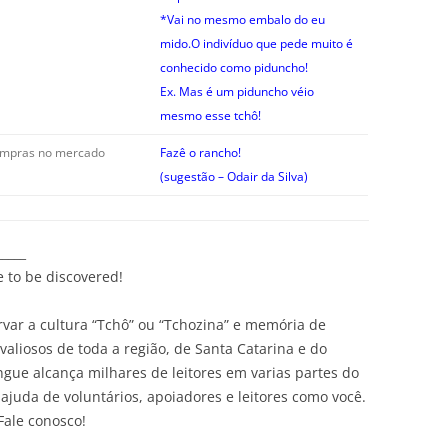
*Vai no mesmo embalo do eu
mido.
O indivíduo que pede muito é
conhecido como piduncho!
Ex. Mas é um piduncho véio
mesmo esse tchô!
ompras no mercado
Fazê o rancho!
(sugestão – Odair da Silva)
_____
e to be discovered!
var a cultura “Tchô” ou “Tchozina” e memória de
liosos de toda a região, de Santa Catarina e do
ingue alcança milhares de leitores em varias partes do
ajuda de voluntários, apoiadores e leitores como você.
Fale conosco!