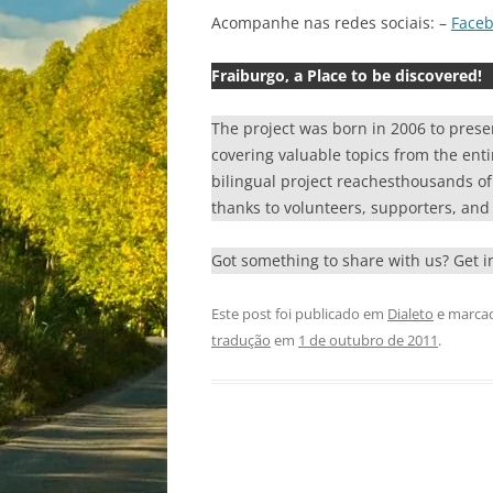
Acompanhe nas redes sociais: –
Face
Fraiburgo, a Place to be discovered!
The project was born in 2006 to prese
covering valuable topics from the enti
bilingual project reachesthousands of r
thanks to volunteers, supporters, and 
Got something to share with us? Get 
Este post foi publicado em
Dialeto
e marca
tradução
em
1 de outubro de 2011
.