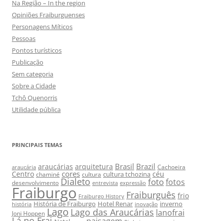
Na Região – In the region
Opiniões Fraiburguenses
Personagens Míticos
Pessoas
Pontos turísticos
Publicação
Sem categoria
Sobre a Cidade
Tchô Quenorris
Utilidade pública
PRINCIPAIS TEMAS
Brasil
Brazil
araucárias
arquitetura
Cachoeira
araucária
cores
Centro
céu
cultura tchozina
chaminé
cultura
Dialeto
foto
fotos
desenvolvimento
entrevista
expressão
Fraiburgo
Fraiburguês
frio
Fraiburgo History
História de Fraiburgo
Hotel Renar
inverno
história
inovação
Lago
Lago das Araucárias
lanofrai
Joni Hoppen
Lá no Frai
paisagem