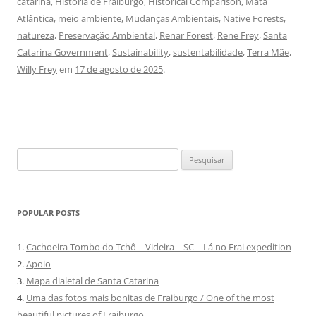
catarina
,
História de Fraiburgo
,
Historical Comparison
,
Mata
Atlântica
,
meio ambiente
,
Mudanças Ambientais
,
Native Forests
,
natureza
,
Preservação Ambiental
,
Renar Forest
,
Rene Frey
,
Santa
Catarina Government
,
Sustainability
,
sustentabilidade
,
Terra Mãe
,
Willy Frey
em
17 de agosto de 2025
.
Pesquisar
por:
POPULAR POSTS
1.
Cachoeira Tombo do Tchô – Videira – SC – Lá no Frai expedition
2.
Apoio
3.
Mapa dialetal de Santa Catarina
4.
Uma das fotos mais bonitas de Fraiburgo / One of the most
beautiful pictures of Fraiburgo