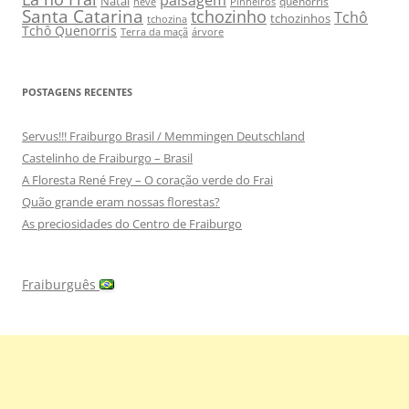
Natal
quenorris
neve
Pinheiros
Santa Catarina
tchozinho
Tchô
tchozinhos
tchozina
Tchô Quenorris
Terra da maçã
árvore
POSTAGENS RECENTES
Servus!!! Fraiburgo Brasil / Memmingen Deutschland
Castelinho de Fraiburgo – Brasil
A Floresta René Frey – O coração verde do Frai
Quão grande eram nossas florestas?
As preciosidades do Centro de Fraiburgo
Fraiburguês