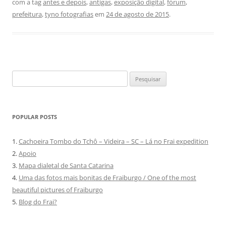
com a tag
antes e depois
,
antigas
,
exposição digital
,
fórum
,
prefeitura
,
tyno fotografias
em
24 de agosto de 2015
.
Pesquisar
por:
POPULAR POSTS
1.
Cachoeira Tombo do Tchô – Videira – SC – Lá no Frai expedition
2.
Apoio
3.
Mapa dialetal de Santa Catarina
4.
Uma das fotos mais bonitas de Fraiburgo / One of the most
beautiful pictures of Fraiburgo
5.
Blog do Frai?