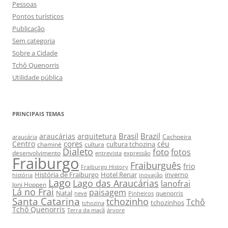
Pessoas
Pontos turísticos
Publicação
Sem categoria
Sobre a Cidade
Tchô Quenorris
Utilidade pública
PRINCIPAIS TEMAS
Brasil
Brazil
araucárias
arquitetura
Cachoeira
araucária
cores
Centro
céu
cultura tchozina
chaminé
cultura
Dialeto
foto
fotos
desenvolvimento
entrevista
expressão
Fraiburgo
Fraiburguês
frio
Fraiburgo History
História de Fraiburgo
Hotel Renar
inverno
história
inovação
Lago
Lago das Araucárias
lanofrai
Joni Hoppen
Lá no Frai
paisagem
Natal
quenorris
neve
Pinheiros
Santa Catarina
tchozinho
Tchô
tchozinhos
tchozina
Tchô Quenorris
Terra da maçã
árvore