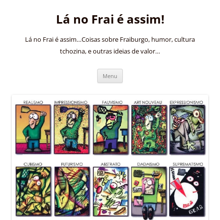
Pular
para
Lá no Frai é assim!
o
conteúdo
Lá no Frai é assim…Coisas sobre Fraiburgo, humor, cultura
tchozina, e outras ideias de valor…
Menu