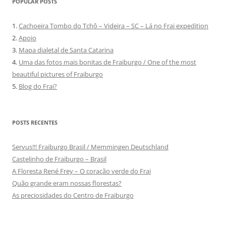
POPULAR POSTS
1.
Cachoeira Tombo do Tchô – Videira – SC – Lá no Frai expedition
2.
Apoio
3.
Mapa dialetal de Santa Catarina
4.
Uma das fotos mais bonitas de Fraiburgo / One of the most
beautiful pictures of Fraiburgo
5.
Blog do Frai?
POSTS RECENTES
Servus!!! Fraiburgo Brasil / Memmingen Deutschland
Castelinho de Fraiburgo – Brasil
A Floresta René Frey – O coração verde do Frai
Quão grande eram nossas florestas?
As preciosidades do Centro de Fraiburgo