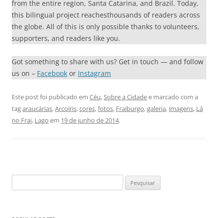
from the entire region, Santa Catarina, and Brazil. Today,
this bilingual project reachesthousands of readers across
the globe. All of this is only possible thanks to volunteers,
supporters, and readers like you.
Got something to share with us? Get in touch — and follow
us on –
Facebook
or
Instagram
Este post foi publicado em
Céu
,
Sobre a Cidade
e marcado com a
tag
araucárias
,
Arcoíris
,
cores
,
fotos
,
Fraiburgo
,
galeria
,
imagens
,
Lá
no Frai
,
Lago
em
19 de junho de 2014
.
Pesquisar
por: