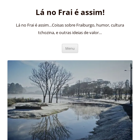
Pular
para
Lá no Frai é assim!
o
conteúdo
Lá no Frai é assim…Coisas sobre Fraiburgo, humor, cultura
tchozina, e outras ideias de valor…
Menu