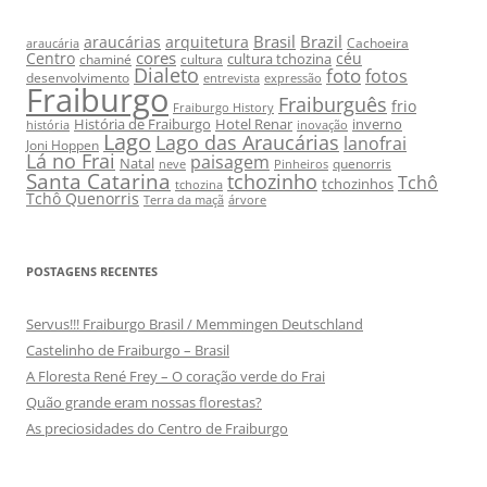
Brasil
Brazil
araucárias
arquitetura
Cachoeira
araucária
cores
Centro
céu
cultura tchozina
chaminé
cultura
Dialeto
foto
fotos
desenvolvimento
entrevista
expressão
Fraiburgo
Fraiburguês
frio
Fraiburgo History
História de Fraiburgo
Hotel Renar
inverno
história
inovação
Lago
Lago das Araucárias
lanofrai
Joni Hoppen
Lá no Frai
paisagem
Natal
quenorris
neve
Pinheiros
Santa Catarina
tchozinho
Tchô
tchozinhos
tchozina
Tchô Quenorris
Terra da maçã
árvore
POSTAGENS RECENTES
Servus!!! Fraiburgo Brasil / Memmingen Deutschland
Castelinho de Fraiburgo – Brasil
A Floresta René Frey – O coração verde do Frai
Quão grande eram nossas florestas?
As preciosidades do Centro de Fraiburgo