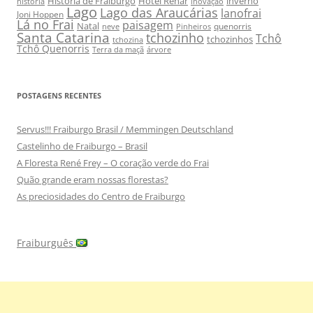
História de Fraiburgo
Hotel Renar
inverno
história
inovação
Lago
Lago das Araucárias
lanofrai
Joni Hoppen
Lá no Frai
paisagem
Natal
quenorris
neve
Pinheiros
Santa Catarina
tchozinho
Tchô
tchozinhos
tchozina
Tchô Quenorris
Terra da maçã
árvore
POSTAGENS RECENTES
Servus!!! Fraiburgo Brasil / Memmingen Deutschland
Castelinho de Fraiburgo – Brasil
A Floresta René Frey – O coração verde do Frai
Quão grande eram nossas florestas?
As preciosidades do Centro de Fraiburgo
Fraiburguês