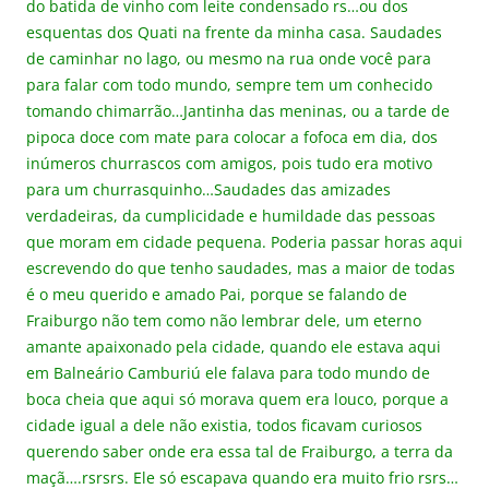
do batida de vinho com leite condensado rs…ou dos
esquentas dos Quati na frente da minha casa. Saudades
de caminhar no lago, ou mesmo na rua onde você para
para falar com todo mundo, sempre tem um conhecido
tomando chimarrão…Jantinha das meninas, ou a tarde de
pipoca doce com mate para colocar a fofoca em dia, dos
inúmeros churrascos com amigos, pois tudo era motivo
para um churrasquinho…Saudades das amizades
verdadeiras, da cumplicidade e humildade das pessoas
que moram em cidade pequena. Poderia passar horas aqui
escrevendo do que tenho saudades, mas a maior de todas
é o meu querido e amado Pai, porque se falando de
Fraiburgo não tem como não lembrar dele, um eterno
amante apaixonado pela cidade, quando ele estava aqui
em Balneário Camburiú ele falava para todo mundo de
boca cheia que aqui só morava quem era louco, porque a
cidade igual a dele não existia, todos ficavam curiosos
querendo saber onde era essa tal de Fraiburgo, a terra da
maçã….rsrsrs. Ele só escapava quando era muito frio rsrs…