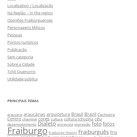
Localization / Localização
Na Região – In the region
Opiniões Fraiburguenses
Personagens Míticos
Pessoas
Pontos turísticos
Publicação
Sem categoria
Sobre a Cidade
Tchô Quenorris
Utilidade pública
PRINCIPAIS TEMAS
Brasil
Brazil
araucárias
arquitetura
Cachoeira
araucária
cores
Centro
céu
cultura tchozina
chaminé
cultura
Dialeto
foto
fotos
desenvolvimento
entrevista
expressão
Fraiburgo
Fraiburguês
frio
Fraiburgo History