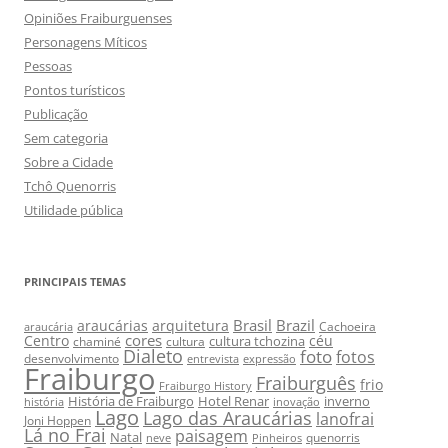
Opiniões Fraiburguenses
Personagens Míticos
Pessoas
Pontos turísticos
Publicação
Sem categoria
Sobre a Cidade
Tchô Quenorris
Utilidade pública
PRINCIPAIS TEMAS
Brasil
Brazil
araucárias
arquitetura
Cachoeira
araucária
cores
Centro
céu
cultura tchozina
chaminé
cultura
Dialeto
foto
fotos
desenvolvimento
entrevista
expressão
Fraiburgo
Fraiburguês
frio
Fraiburgo History
História de Fraiburgo
Hotel Renar
inverno
história
inovação
Lago
Lago das Araucárias
lanofrai
Joni Hoppen
Lá no Frai
paisagem
Natal
quenorris
neve
Pinheiros