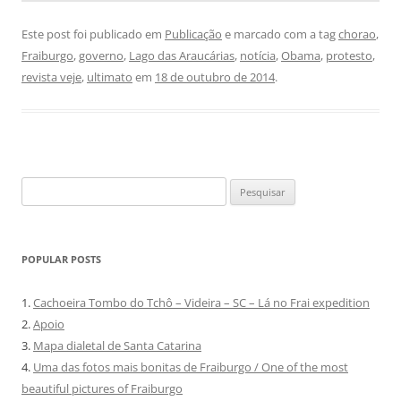
Este post foi publicado em
Publicação
e marcado com a tag
chorao
,
Fraiburgo
,
governo
,
Lago das Araucárias
,
notícia
,
Obama
,
protesto
,
revista veje
,
ultimato
em
18 de outubro de 2014
.
Pesquisar
por:
POPULAR POSTS
1.
Cachoeira Tombo do Tchô – Videira – SC – Lá no Frai expedition
2.
Apoio
3.
Mapa dialetal de Santa Catarina
4.
Uma das fotos mais bonitas de Fraiburgo / One of the most
beautiful pictures of Fraiburgo