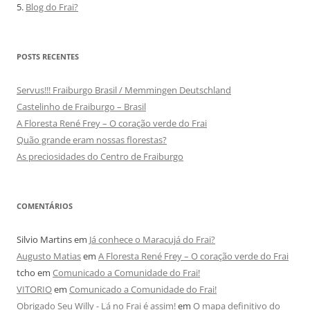
5.
Blog do Frai?
POSTS RECENTES
Servus!!! Fraiburgo Brasil / Memmingen Deutschland
Castelinho de Fraiburgo – Brasil
A Floresta René Frey – O coração verde do Frai
Quão grande eram nossas florestas?
As preciosidades do Centro de Fraiburgo
COMENTÁRIOS
Silvio Martins
em
Já conhece o Maracujá do Frai?
Augusto Matias
em
A Floresta René Frey – O coração verde do Frai
tcho
em
Comunicado a Comunidade do Frai!
VITORIO
em
Comunicado a Comunidade do Frai!
Obrigado Seu Willy - Lá no Frai é assim!
em
O mapa definitivo do