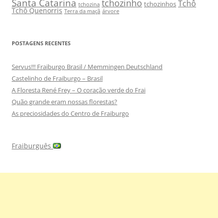
Santa Catarina
tchozinho
Tchô
tchozinhos
tchozina
Tchô Quenorris
Terra da maçã
árvore
POSTAGENS RECENTES
Servus!!! Fraiburgo Brasil / Memmingen Deutschland
Castelinho de Fraiburgo – Brasil
A Floresta René Frey – O coração verde do Frai
Quão grande eram nossas florestas?
As preciosidades do Centro de Fraiburgo
Fraiburguês