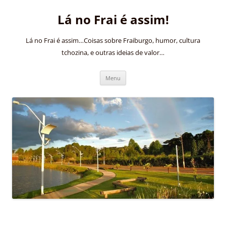
Pular
para
Lá no Frai é assim!
o
conteúdo
Lá no Frai é assim…Coisas sobre Fraiburgo, humor, cultura
tchozina, e outras ideias de valor…
Menu