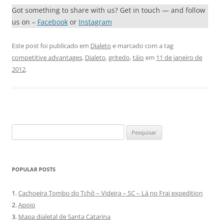
Got something to share with us? Get in touch — and follow
us on –
Facebook
or
Instagram
Este post foi publicado em
Dialeto
e marcado com a tag
competitive advantages
,
Dialeto
,
gritedo
,
táio
em
11 de janeiro de
2012
.
Pesquisar
por:
POPULAR POSTS
1.
Cachoeira Tombo do Tchô – Videira – SC – Lá no Frai expedition
2.
Apoio
3.
Mapa dialetal de Santa Catarina