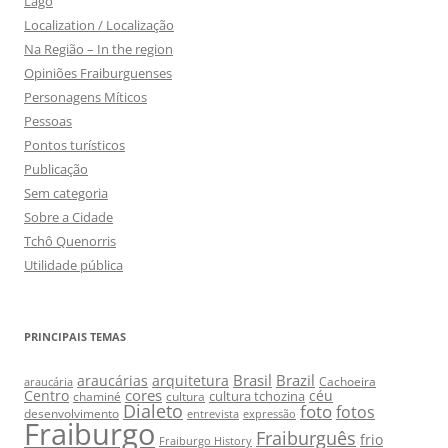
Lago
Localization / Localização
Na Região – In the region
Opiniões Fraiburguenses
Personagens Míticos
Pessoas
Pontos turísticos
Publicação
Sem categoria
Sobre a Cidade
Tchô Quenorris
Utilidade pública
PRINCIPAIS TEMAS
Brasil
Brazil
araucárias
arquitetura
Cachoeira
araucária
cores
Centro
céu
cultura tchozina
chaminé
cultura
Dialeto
foto
fotos
desenvolvimento
entrevista
expressão
Fraiburgo
Fraiburguês
frio
Fraiburgo History