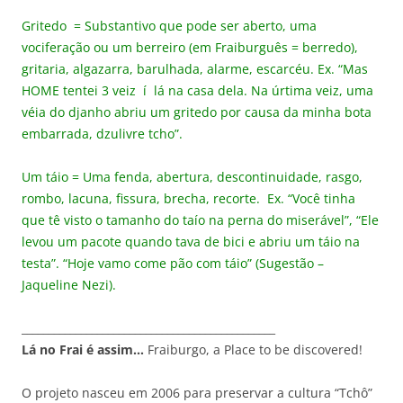
Gritedo = Substantivo que pode ser aberto, uma
vociferação ou um berreiro (em Fraiburguês = berredo),
gritaria, algazarra, barulhada, alarme, escarcéu. Ex. “Mas
HOME tentei 3 veiz í lá na casa dela. Na úrtima veiz, uma
véia do djanho abriu um gritedo por causa da minha bota
embarrada, dzulivre tcho”.
Um táio = Uma fenda, abertura, descontinuidade, rasgo,
rombo, lacuna, fissura, brecha, recorte. Ex. “Você tinha
que tê visto o tamanho do taío na perna do miserável”, “Ele
levou um pacote quando tava de bici e abriu um táio na
testa”. “Hoje vamo come pão com táio” (Sugestão –
Jaqueline Nezi).
_______________________________________________
Lá no Frai é assim…
Fraiburgo, a Place to be discovered!
O projeto nasceu em 2006 para preservar a cultura “Tchô”