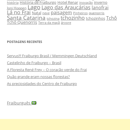
História de Fraiburgo
Hotel Renar
inverno
história
inovação
Lago
Lago das Araucárias
lanofrai
Joni Hoppen
Lá no Frai
paisagem
Natal
quenorris
neve
Pinheiros
Santa Catarina
tchozinho
Tchô
tchozinhos
tchozina
Tchô Quenorris
Terra da maçã
árvore
POSTAGENS RECENTES
Servus!!! Fraiburgo Brasil / Memmingen Deutschland
Castelinho de Fraiburgo – Brasil
A Floresta René Frey – O coração verde do Frai
Quão grande eram nossas florestas?
As preciosidades do Centro de Fraiburgo
Fraiburguês