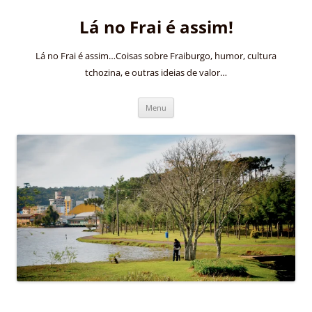
Pular
para
Lá no Frai é assim!
o
conteúdo
Lá no Frai é assim…Coisas sobre Fraiburgo, humor, cultura
tchozina, e outras ideias de valor…
Menu