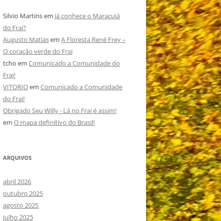
Silvio Martins
em
Já conhece o Maracujá
do Frai?
Augusto Matias
em
A Floresta René Frey –
O coração verde do Frai
tcho
em
Comunicado a Comunidade do
Frai!
VITORIO
em
Comunicado a Comunidade
do Frai!
Obrigado Seu Willy - Lá no Frai é assim!
em
O mapa definitivo do Brasil!
ARQUIVOS
abril 2026
outubro 2025
agosto 2025
julho 2025