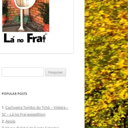
Pesquisar
por:
POPULAR POSTS
1.
Cachoeira Tombo do Tchô – Videira –
SC – Lá no Frai expedition
2.
Apoio