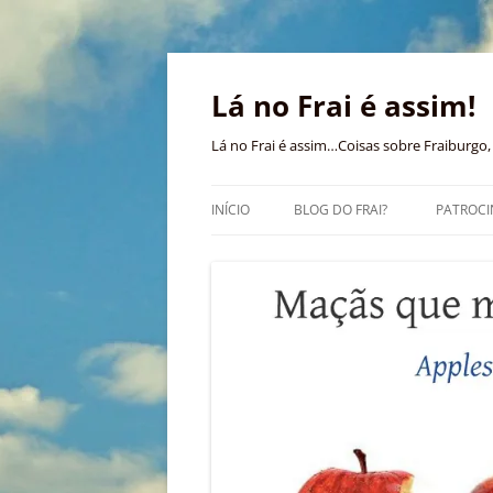
Pular
para
o
Lá no Frai é assim!
conteúdo
Lá no Frai é assim…Coisas sobre Fraiburgo, 
INÍCIO
BLOG DO FRAI?
PATROCI