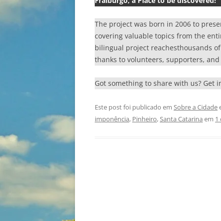
Fraiburgo, a Place to be discovered!
The project was born in 2006 to prese
covering valuable topics from the enti
bilingual project reachesthousands of r
thanks to volunteers, supporters, and 
Got something to share with us? Get 
Este post foi publicado em
Sobre a Cidade
e
imponência
,
Pinheiro
,
Santa Catarina
em
1 