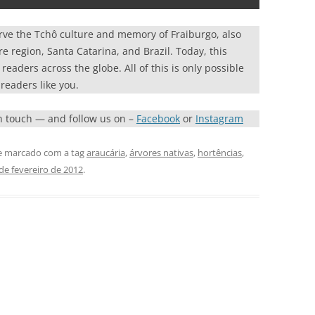
rve the Tchô culture and memory of Fraiburgo, also
re region, Santa Catarina, and Brazil. Today, this
eaders across the globe. All of this is only possible
readers like you.
in touch — and follow us on –
Facebook
or
Instagram
 marcado com a tag
araucária
,
árvores nativas
,
hortências
,
de fevereiro de 2012
.