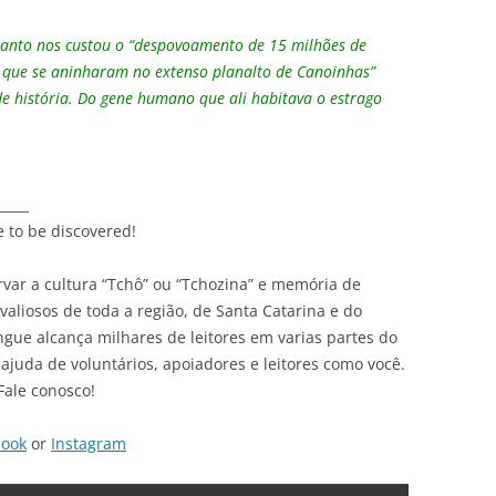
planto nos custou o “despovoamento de 15 milhões de
s que se aninharam no extenso planalto de Canoinhas”
de história. Do gene humano que ali habitava o estrago
_____
e to be discovered!
var a cultura “Tchô” ou “Tchozina” e memória de
liosos de toda a região, de Santa Catarina e do
ingue alcança milhares de leitores em varias partes do
ajuda de voluntários, apoiadores e leitores como você.
Fale conosco!
book
or
Instagram